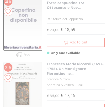
23%
frate cappuccino tra
Ottocento e Nov...
Ist. Storico dei Cappuccini
€ 18,59
€ 24,00
Add to cart
Only one available
Free
Francesco Maria Riccardi (1697-
51%
1758). Un Monsignore
Fiorentino ne...
Sperindei Simona
Andreina & Valneo Budai
€ 17,15
€ 35,00