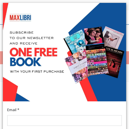
Shipping in 24h for all available books
English
(0)
(
0
)
< Home
MENÙ
Biografie
Santa Brigida di Svezia. Donna di
comunione
Email *
Cinisello Balsamo, 2015; br., pp. 64, cm 11x18. (Santi e Sante
di Dio. 58).