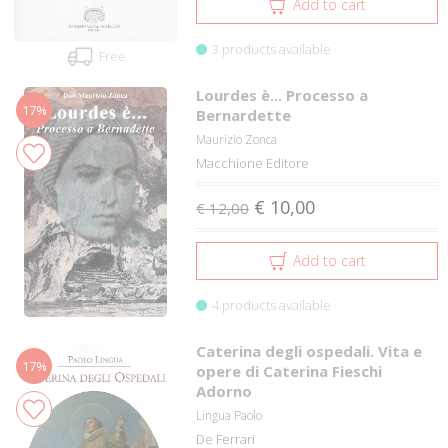
Add to cart
3 products available
Free
Lourdes è... Processo a
17%
Bernardette
Maurizio Zonca
Macchione Editore
€ 10,00
€ 12,00
Add to cart
4 products available
Caterina degli ospedali. Vita e
17%
opere di Caterina Fieschi
Adorno
Lingua Paolo
De Ferrari