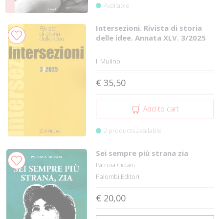
Available
Intersezioni. Rivista di storia
delle idee. Annata XLV. 3/2025
Il Mulino
€ 35,50
Add to cart
2 products available
Sei sempre più strana zia
Patrizia Ciccani
Palombi Editori
€ 20,00