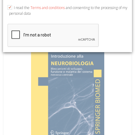
A cura di Bova R. e Micheli M. R. Milano, 2010; br., pp. 208, ill.,
I read the
Terms and conditions
and consenting to the processing of my
cm 15,5x23,5.
personal data