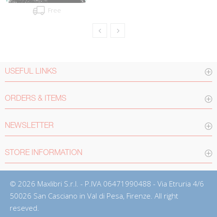
Free
USEFUL LINKS
ORDERS & ITEMS
NEWSLETTER
STORE INFORMATION
© 2026 Maxlibri S.r.l. - P.IVA 06471990488 - Via Etruria 4/6
50026 San Casciano in Val di Pesa, Firenze. All right
reseved.