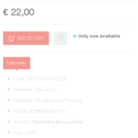
€ 22,00
Only one available
ADD TO CART
Data sheet
Code:
32121600618533
Publisher:
De Vecchi
Category:
Education and Training
Ean13:
9788841267165
Authors:
Koutchera Bosi Liudmila
Year: 2000