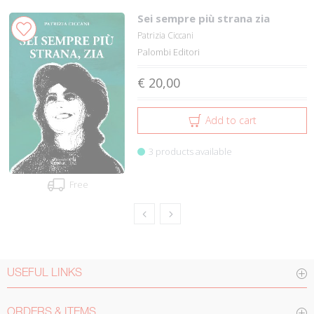
Sei sempre più strana zia
Patrizia Ciccani
Palombi Editori
€ 20,00
Add to cart
3 products available
Free
USEFUL LINKS
ORDERS & ITEMS