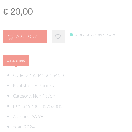
€ 20,00
6 products available
ADD TO CART
Data sheet
Code:
225544156184526
Publisher:
ETPbooks
Category:
Non Fiction
Ean13:
9786185752385
Authors:
AA.VV.
Year: 2024