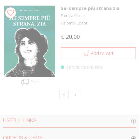
Sei sempre più strana zia
Patrizia Ciccani
Palombi Editori
€ 20,00
Add to cart
3 products available
Free
USEFUL LINKS
ORDERS & ITEMS