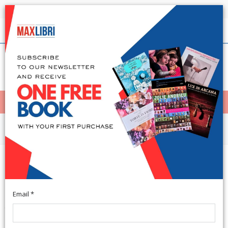
Shipping in 24h for all available books
English
(0)
(
0
)
< Home
MENÙ
Non Fiction
Il Senso della Memoria.
L'ambasciata d'italia
Email *
Testo Italiano e Greco. Atene, 2019; br., pp. 212, ill. b/n e col.,
cm 23x29.