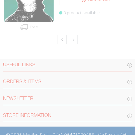
3 products available
Free
USEFUL LINKS
ORDERS & ITEMS
NEWSLETTER
STORE INFORMATION
© 2026 Maxlibri S.r.l. - P.IVA 06471990488 - Via Etruria 4/6