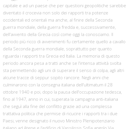
capitale e ad un paese che per questioni geopolitiche sarebbe
diventato il crocevia non solo dei rapporti tra potenze
occidentali ed orientali ma anche, al finire della Seconda
guerra mondiale, della guerra fredda e, successivamente,
dell'avvento della Grecia così come oggi la conosciamo. Il
periodo più ricco di avvenimenti fu certamente quello a cavallo
della Seconda guerra mondiale, soprattutto per quanto
riguarda i rapporti tra Grecia ed Italia. La memoria di questo
periodo ancora pesa a tratti anche se l'intensa attività svolta
sta permettendo agli uni di superare il senso di colpa, agli altri
alcune tracce di seppur sopito rancore. Negli anni che
culminarono con la consegna italiana dell'ultimatum il 28
ottobre 1940 e poi, dopo la pausa dell'occupazione tedesca,
fino al 1947, anno in cui, superata la campagna anti-italiana
che seguì alla fine del conflitto grazie ad una complessa
trattativa politica che permise di ricucire i rapporti tra i due
Paesi, venne designato il nuovo Ministro Plenipotenziario
italiano ad Atene e l'edificio di Vassilissis Sofia angolo Via