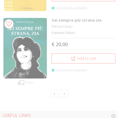
2 products available
Sei sempre più strana zia
Patrizia Ciccani
Palombi Editori
€ 20,00
Add to cart
3 products available
Free
USEFUL LINKS