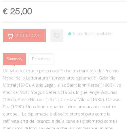
€ 25,00
6 products available
ADD TO CART
Summary
Data sheet
Un fatto letterario poco noto è che tra i vincitori del Premio
Nobel della Letteratura figurano otto diplomatici: Gabriela
Mistral (1945), Alexis Léger, alias Saint John Perse (1960), Ivo
Andric (1961), Yorgos Seferis (1963), Miguel Angel Asturias
(1967), Pablo Neruda (1971), Czeslaw Milosz (1980), Octavio
Paz (1990). Una donna, quattro latino-americani e quattro
europei. "La diplomazia è di solito stereotipata come la
raffinata arte del pranzo e della cena e i diplomatici come i
mangiatori di loto. La verità è che la diplomazia è un'arte