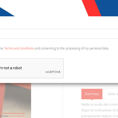
€ 16,50
Code:
7188534310372
Publisher:
ETPbooks
Category:
Fiction and 
Ean13:
978618532906
the
Terms and conditions
and consenting to the processing of my personal data
Traduzione di M. De Ros
ADD TO CART
Summary
Data s
Nella vicenda del colon
dopo la rivoluzione d'Ot
pienamente maturi: il re