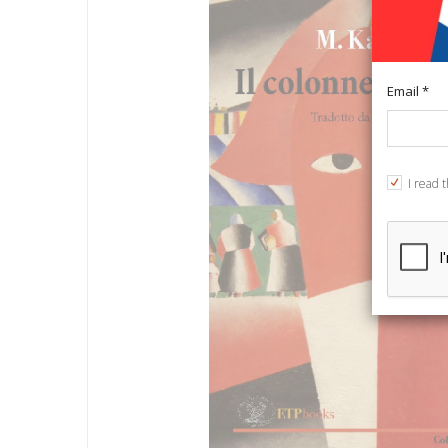
Email *
I read 