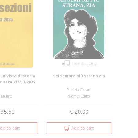
Free shipping
. Rivista di storia
Sei sempre più strana zia
Annata XLV. 3/2025
Patrizia Ciccani
l Mulino
Palombi Editori
 35,50
€ 20,00
dd to cart
Add to cart