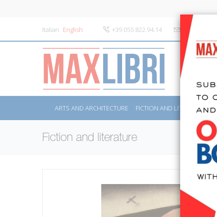
Italian
English
+39 055 822.94.14
info@maxlibr
ARTS AND ARCHITECTURE
FICTION AND LITERATURE
Fiction and literature