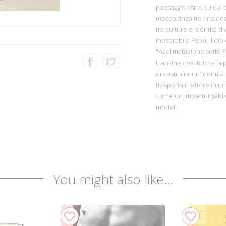
paesaggio fisico su cui 
mescolanza tra finzione 
tra culture e identità d
inesorabile Febo, il dio 
"Acclimatazione sotto Fe
Liapkine costituisce la
di costruire un'identit
trasporta il lettore in
come un imperturbabile 
mortali.
You might also like...