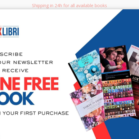
Shipping in 24h for all available books
i.it
Adv
SEARCH
NON FICTION
BOOKS FOR CHILDREN & YOUNG ADULTS
MANUALS - GU
Sea
Il Colonnel