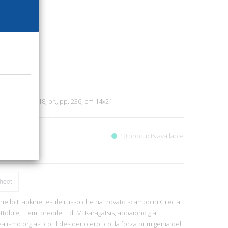
39
literature
8
a. Atene, 2018; br., pp. 236, cm 14x21.
10 products available
heet
nello Liapkine, esule russo che ha trovato scampo in Grecia
tobre, i temi prediletti di M. Karagatsis, appaiono già
alismo orgiastico, il desiderio erotico, la forza primigenia del