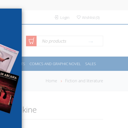
Login
Wishlist
(
0
)
anced
No products
IDES
SPORTS
COMICS AND GRAPHIC NOVEL
SALES
rch
Home
Fiction and literature
lo Liapkine