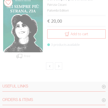
Patrizia Ciccani
Palombi Editori
€ 20,00
Add to cart
3 products available
Free
USEFUL LINKS
ORDERS & ITEMS