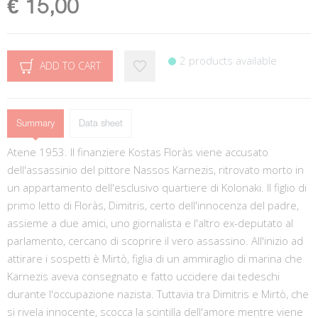
€ 15,00
2 products available
ADD TO CART
Summary
Data sheet
Atene 1953. Il finanziere Kostas Floràs viene accusato
dell'assassinio del pittore Nassos Karnezis, ritrovato morto in
un appartamento dell'esclusivo quartiere di Kolonaki. Il figlio di
primo letto di Floràs, Dimitris, certo dell'innocenza del padre,
assieme a due amici, uno giornalista e l'altro ex-deputato al
parlamento, cercano di scoprire il vero assassino. All'inizio ad
attirare i sospetti è Mirtò, figlia di un ammiraglio di marina che
Karnezis aveva consegnato e fatto uccidere dai tedeschi
durante l'occupazione nazista. Tuttavia tra Dimitris e Mirtò, che
si rivela innocente, scocca la scintilla dell'amore mentre viene