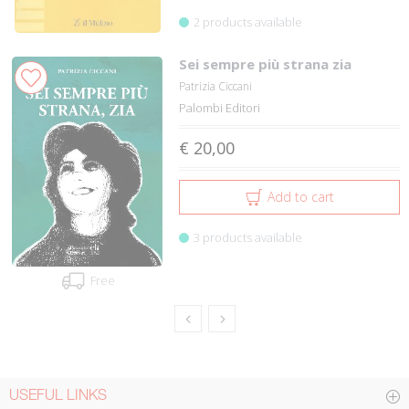
2 products available
Sei sempre più strana zia
Patrizia Ciccani
Palombi Editori
€ 20,00
Add to cart
3 products available
Free
USEFUL LINKS