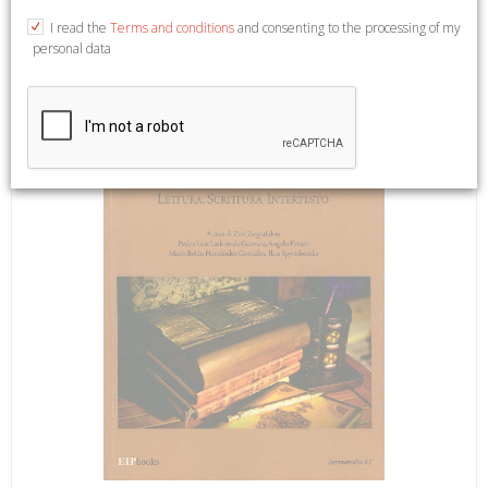
Angelo Fàvaro. Atene, 2020; br., pp. 443.
I read the
Terms and conditions
and consenting to the processing of my
personal data