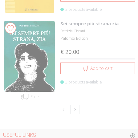
2 products available
Sei sempre più strana zia
Patrizia Ciccani
Palombi Editori
€ 20,00
Add to cart
3 products available
Free
USEFUL LINKS