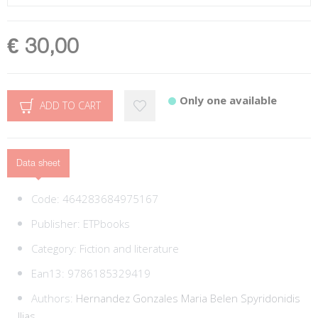
€ 30,00
Only one available
ADD TO CART
Data sheet
Code:
464283684975167
Publisher:
ETPbooks
Category:
Fiction and literature
Ean13:
9786185329419
Authors:
Hernandez Gonzales Maria Belen
Spyridonidis
Ilias