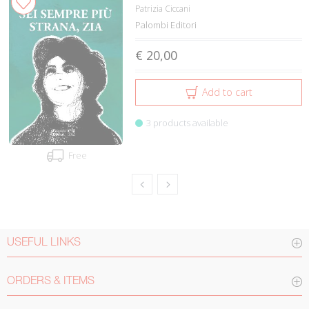
Patrizia Ciccani
Palombi Editori
€ 20,00
Add to cart
3 products available
Free
USEFUL LINKS
ORDERS & ITEMS