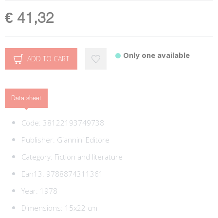
€ 41,32
Only one available
ADD TO CART
Data sheet
Code:
38122193749738
Publisher:
Giannini Editore
Category:
Fiction and literature
Ean13:
9788874311361
Year: 1978
Dimensions: 15x22 cm