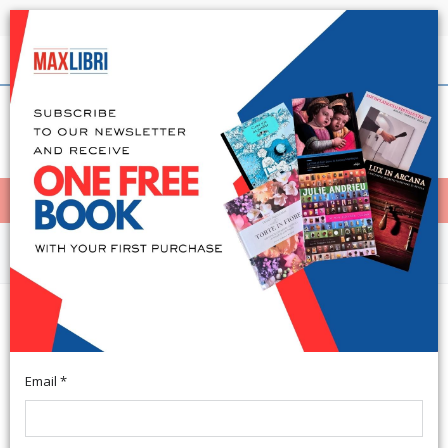
Shipping in 24h for all available books
English
(0)
(
0
)
< Home
MENÙ
Fiction and literature
De Sanctis e il realismo. Raccolta
di saggi di autori italiani e stranieri
Email *
Napoli, 1978; 2 vols., paperback, pp. LXIV-1600, cm 15x22.
(Filologia).