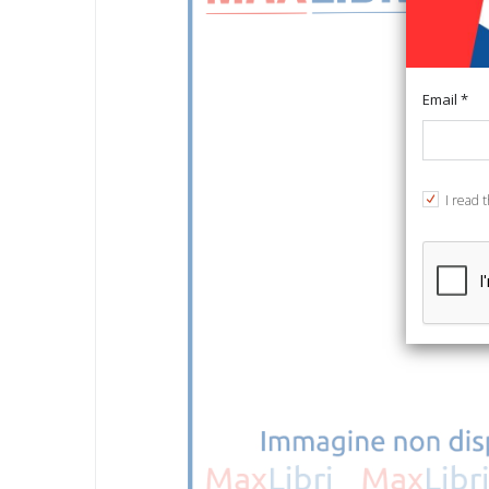
Email *
I read 