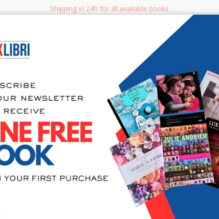
Shipping in 24h for all available books
i.it
Adv
SEARCH
NON FICTION
BOOKS FOR CHILDREN & YOUNG ADULTS
MANUALS - GU
Sea
Le storie. V