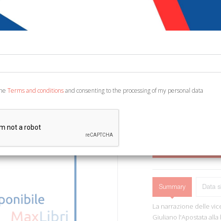
€ 14,46
Code:
3054611310138
Publisher:
TEA
Category:
Classics - 
Ean13:
978887819543
the
Terms and conditions
and consenting to the processing of my personal data
A cura di Selem A. Testo 
Latini TEA. 12).
ADD TO CART
Summary
Data s
La narrazione delle vi
Giuliano l'Apostata alla 