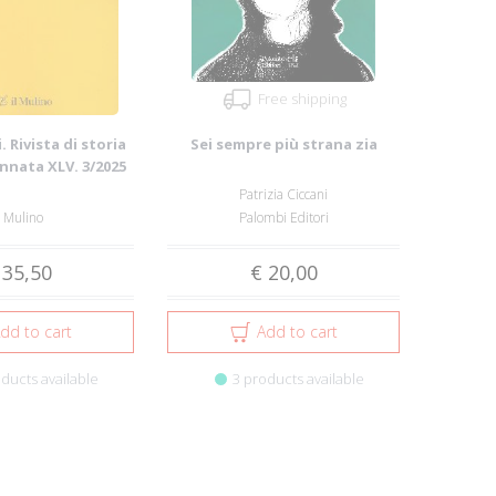
Free shipping
. Rivista di storia
Sei sempre più strana zia
Annata XLV. 3/2025
Patrizia Ciccani
l Mulino
Palombi Editori
 35,50
€ 20,00
dd to cart
Add to cart
ducts available
3 products available