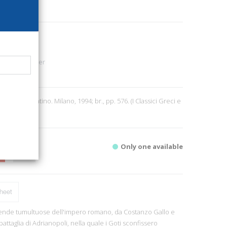
35
Poetry - Theater
1
Italiano e Latino. Milano, 1994; br., pp. 576. (I Classici Greci e
Only one available
heet
cende tumultuose dell'impero romano, da Costanzo Gallo e
battaglia di Adrianopoli, nella quale i Goti sconfissero