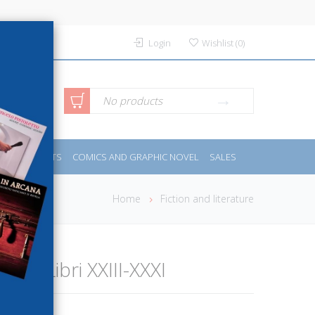
Login
Wishlist
(
0
)
anced
No products
IDES
SPORTS
COMICS AND GRAPHIC NOVEL
SALES
rch
Home
Fiction and literature
ol. 2: Libri XXIII-XXXI