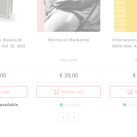
 Rivista di
Bernini e i Barberini
Intersezioni
 Vol. 25. 2025
delle idee. 
Allemandi
I
,00
€ 39,00
€
 cart
Add to cart
A
available
Available
2 pro