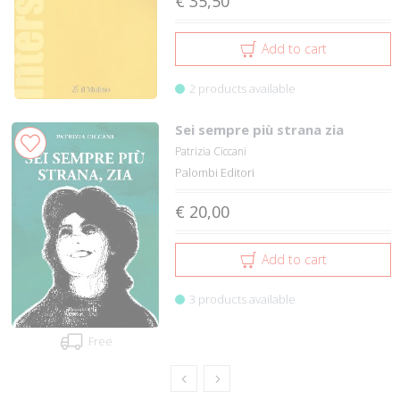
€ 35,50
Add to cart
2 products available
Sei sempre più strana zia
Patrizia Ciccani
Palombi Editori
€ 20,00
Add to cart
3 products available
Free