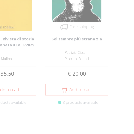
Free shipping
. Rivista di storia
Sei sempre più strana zia
Annata XLV. 3/2025
Patrizia Ciccani
l Mulino
Palombi Editori
 35,50
€ 20,00
dd to cart
Add to cart
ducts available
3 products available