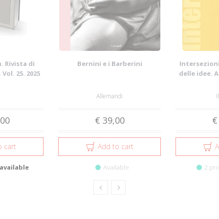
 Rivista di
Bernini e i Barberini
Intersezioni
 Vol. 25. 2025
delle idee. 
Allemandi
I
,00
€ 39,00
€
 cart
Add to cart
A
available
Available
2 pro