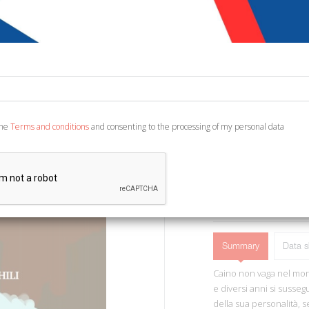
€ 15,00
Code:
2359337258648
Publisher:
WritersEdi
Category:
Fiction and 
Ean13:
978883196213
the
Terms and conditions
and consenting to the processing of my personal data
Roma, 2020; br., pp. 518
ADD TO CART
Summary
Data s
Caino non vaga nel mon
e diversi anni si susseg
della sua personalità, se