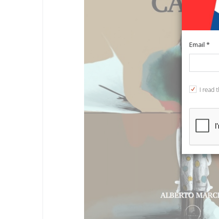
Email *
I read 