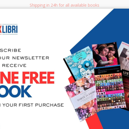
Shipping in 24h for all available books
i.it
Adv
SEARCH
NON FICTION
BOOKS FOR CHILDREN & YOUNG ADULTS
MANUALS - GU
Sea
Caino