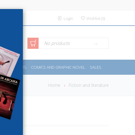
Login
Wishlist
(
0
)
anced
No products
IDES
SPORTS
COMICS AND GRAPHIC NOVEL
SALES
rch
Home
Fiction and literature