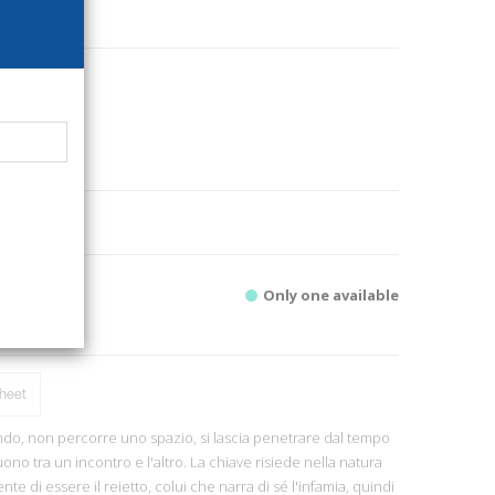
39
tor
literature
1
.
Only one available
heet
do, non percorre uno spazio, si lascia penetrare dal tempo
uono tra un incontro e l'altro. La chiave risiede nella natura
nte di essere il reietto, colui che narra di sé l'infamia, quindi