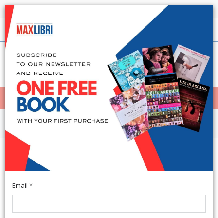
Shipping in 24h for all available books
English
(0)
(
0
)
< Home
MENÙ
Fiction and literature
Rileggere i classici. Sei lezioni di
analisi comparata
Email *
Borgomanero, 2012; br., pp. 110, ill., cm 14x21. (Acqua Marina
Didattica).