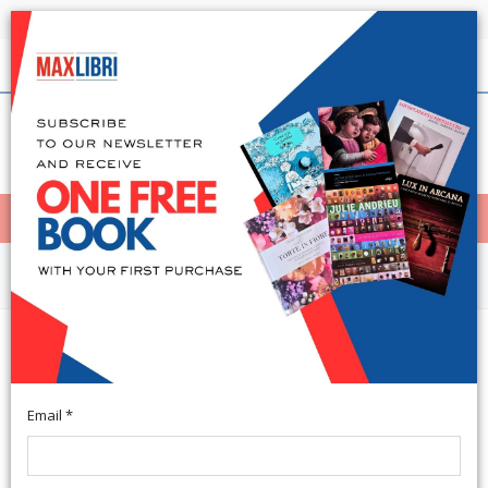
Shipping in 24h for all available books
English
(0)
(
0
)
< Home
MENÙ
Fiction and literature
Lo Spazio dell'Attesa. Versi
Trovati Cercando il Presente
Email *
Manocalzati, 2016; br., pp. 63, cm 11,5x16.