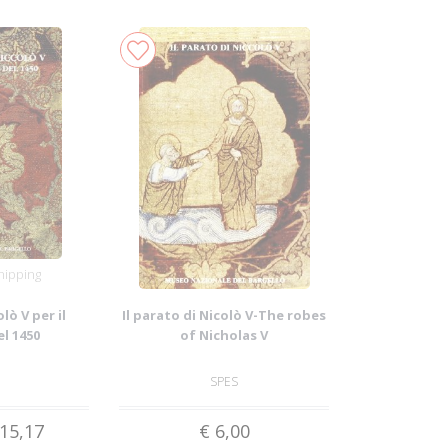
hipping
lò V per il
Il parato di Nicolò V-The robes
el 1450
of Nicholas V
SPES
15,17
€ 6,00