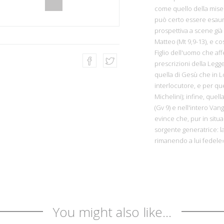
come quello della miser
può certo essere esauri
prospettiva a scene già 
Matteo (Mt 9,9-13), e co
Figlio dell'uomo che aff
prescrizioni della Leg
quella di Gesù che in L
interlocutore, e per qu
Michelini); infine, quel
(Gv 9) e nell'intero Van
evince che, pur in situ
sorgente generatrice: la
rimanendo a lui fedele»
You might also like...