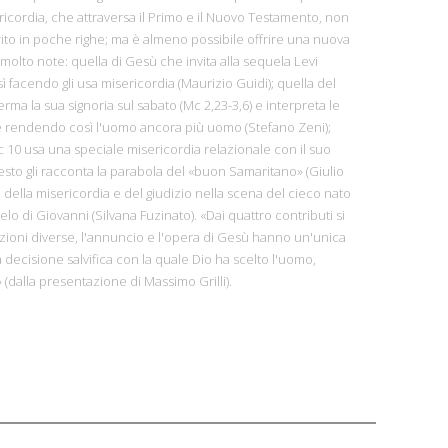
icordia, che attraversa il Primo e il Nuovo Testamento, non
to in poche righe; ma è almeno possibile offrire una nuova
molto note: quella di Gesù che invita alla sequela Levi
sì facendo gli usa misericordia (Maurizio Guidi); quella del
erma la sua signoria sul sabato (Mc 2,23-3,6) e interpreta le
ge rendendo così l'uomo ancora più uomo (Stefano Zeni);
c 10 usa una speciale misericordia relazionale con il suo
esto gli racconta la parabola del «buon Samaritano» (Giulio
la della misericordia e del giudizio nella scena del cieco nato
gelo di Giovanni (Silvana Fuzinato). «Dai quattro contributi si
azioni diverse, l'annuncio e l'opera di Gesù hanno un'unica
 decisione salvifica con la quale Dio ha scelto l'uomo,
 (dalla presentazione di Massimo Grilli).