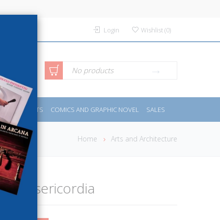
Login
Wishlist
(
0
)
anced
No products
IDES
SPORTS
COMICS AND GRAPHIC NOVEL
SALES
rch
Home
Arts and Architecture
ella misericordia