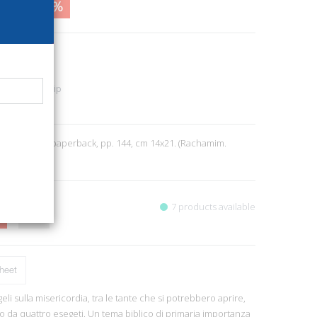
2,00
17%
10
 - Craftmanship
7
Milano, 2014; paperback, pp. 144, cm 14x21. (Rachamim.
i).
7 products available
heet
li sulla misericordia, tra le tante che si potrebbero aprire,
ino da quattro esegeti. Un tema biblico di primaria importanza