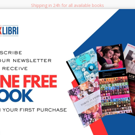
Shipping in 24h for all available books
i.it
Adv
SEARCH
NON FICTION
BOOKS FOR CHILDREN & YOUNG ADULTS
MANUALS - GU
Sea
I Vangeli d