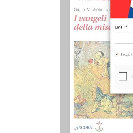
Email *
I read 