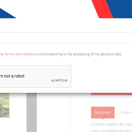
€ 10,00
€ 1
Code:
9934329578828
Publisher:
Ancora
Category:
Other Arts
Ean13:
978885141503
the
Terms and conditions
and consenting to the processing of my personal data
Edited by Michelini G. 
Misericordia). (Incursion
ADD TO CART
Summary
Data s
Quattro pagine dei vange
sono qui rilette da vic