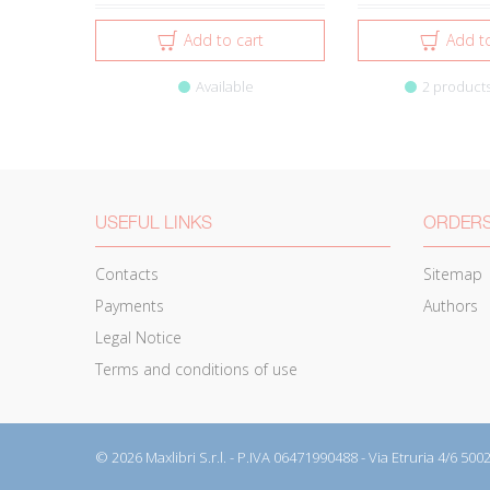
Add to cart
Add to
Available
2 products
USEFUL LINKS
ORDERS
Contacts
Sitemap
Payments
Authors
Legal Notice
Terms and conditions of use
© 2026 Maxlibri S.r.l. - P.IVA 06471990488 - Via Etruria 4/6 500