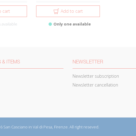
 cart
Add to cart
 available
Only one available
 & ITEMS
NEWSLETTER
Newsletter subscription
Newsletter cancellation
26 San Casciano in Val di Pesa, Firenze. All right reseved.