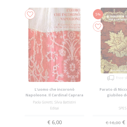
5%
Free s
L'uomo che incoronò
Parato di Nicco
Napoleone. Il Cardinal Caprara
giubileo d
e le sue vest...
Paola Goretti; Silvia Battistini
Edisai
SPES
€ 6,00
€ 
€ 16,00