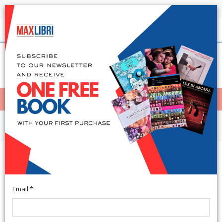
Shipping in 24h for all available books
English
(0)
(
0
)
< Home
MENÙ
Arts and Architecture
Tra le braccia di Fritz. La mia bella
estate col cancro
Email *
Piacenza, 2018; br., pp. 238. (Uomini e Luoghi).