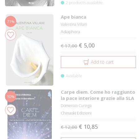
2 products available
Ape bianca
71%
Valentina Villani
Adiaphora
€ 5,00
€ 17,00
Add to cart
Available
Carpe diem. Come ho raggiunto
10%
la pace interiore grazie alla SLA
Domenico Curinga
Chinaski Edizioni
€ 10,85
€ 12,00