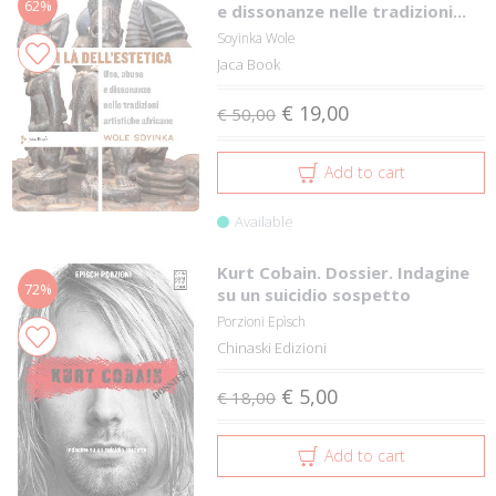
62%
e dissonanze nelle tradizioni...
Soyinka Wole
Jaca Book
€ 19,00
€ 50,00
Add to cart
Available
Kurt Cobain. Dossier. Indagine
72%
su un suicidio sospetto
Porzioni Epìsch
Chinaski Edizioni
€ 5,00
€ 18,00
Add to cart