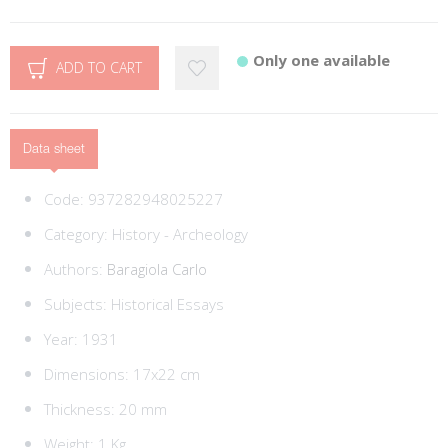
Only one available
ADD TO CART
Data sheet
Code:
937282948025227
Category:
History - Archeology
Authors:
Baragiola Carlo
Subjects:
Historical Essays
Year: 1931
Dimensions: 17x22 cm
Thickness: 20 mm
Weight: 1 Kg