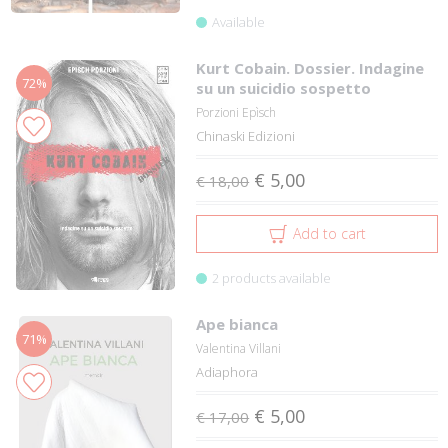
Available
Kurt Cobain. Dossier. Indagine
72%
su un suicidio sospetto
Porzioni Epìsch
Chinaski Edizioni
€ 5,00
€ 18,00
Add to cart
2 products available
Ape bianca
71%
Valentina Villani
Adiaphora
€ 5,00
€ 17,00