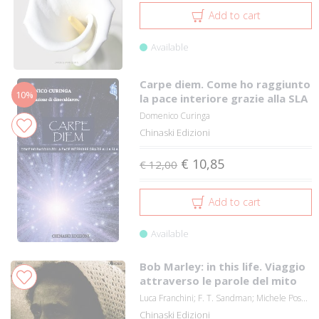
Add to cart
Available
Carpe diem. Come ho raggiunto
10%
la pace interiore grazie alla SLA
Domenico Curinga
Chinaski Edizioni
€ 10,85
€ 12,00
Add to cart
Available
Bob Marley: in this life. Viaggio
attraverso le parole del mito
Luca Franchini; F. T. Sandman; Michele Pos...
Chinaski Edizioni