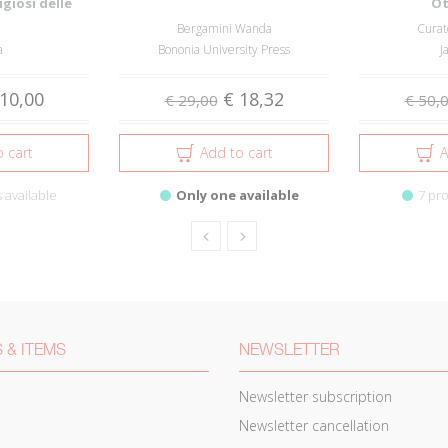
igiosi delle
Ot
Civ...
Bergamini Wanda
Curat
a
Bononia University Press
J
10,00
€ 18,32
€ 29,00
€ 50,
 cart
Add to cart
A
 available
Only one available
7 pro
 & ITEMS
NEWSLETTER
Newsletter subscription
Newsletter cancellation