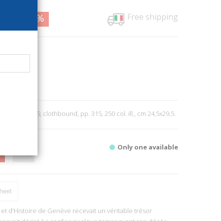
Free shipping
0,00
56%
91
ts Editions
gy
0
 Milano, 2015; clothbound, pp. 315, 250 col. ill., cm 24,5x29,5.
Only one available
heet
 et d'Histoire de Genève recevait un véritable trésor