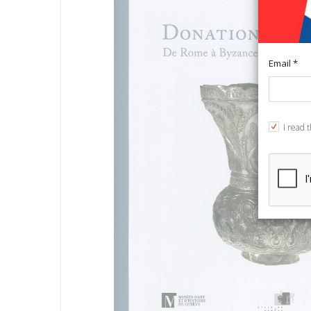
Email *
I read 