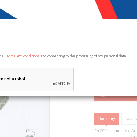
€ 26,60
€ 6
Code:
8880329415118
Publisher:
5 Continen
Category:
Archaeolo
Ean13:
978887439687
the
Terms and conditions
and consenting to the processing of my personal data
English and French Text.
ADD TO CART
Summary
Data s
En 2004, le musée d'Art