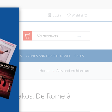
Login
Wishlist
(
0
)
anced
No products
IDES
SPORTS
COMICS AND GRAPHIC NOVEL
SALES
rch
Home
Arts and Architecture
anet Zakos. De Rome à