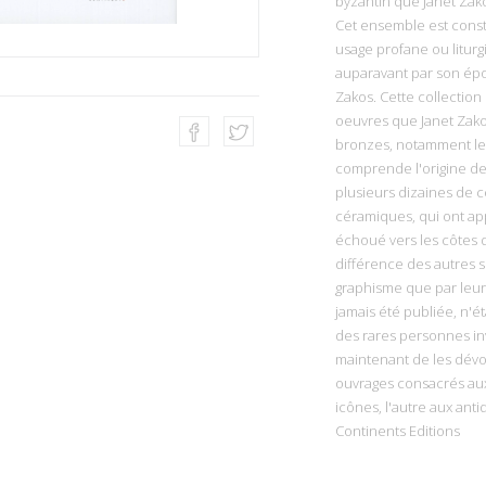
byzantin que Janet Zako
Cet ensemble est const
usage profane ou liturg
auparavant par son épou
Zakos. Cette collection
oeuvres que Janet Zakos 
bronzes, notamment le
comprende l'origine de 
plusieurs dizaines de c
céramiques, qui ont ap
échoué vers les côtes d
différence des autres su
graphisme que par leur 
jamais été publiée, n'é
des rares personnes in
maintenant de les dévoi
ouvrages consacrés aux 
icônes, l'autre aux ant
Continents Editions