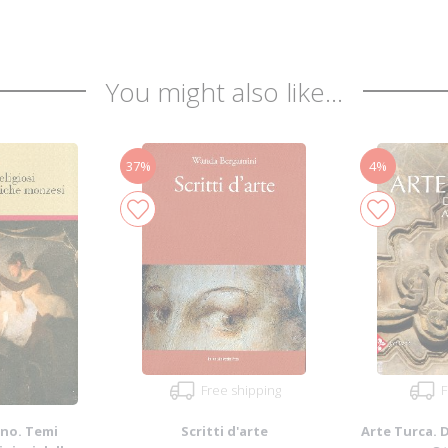
You might also like...
37%
4%
Free shipping
F
ano. Temi
Scritti d'arte
Arte Turca. D