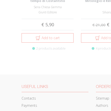
tempo di Costantino
Mitologici e Rel
Collezioni 
Sena Chiesa Gemma
Giunti Editore
Silvan
€ 5,90
€ 
€ 21,00
Add to cart
Add to
2 products available
4 products
USEFUL LINKS
ORDERS
Contacts
Sitemap
Payments
Authors