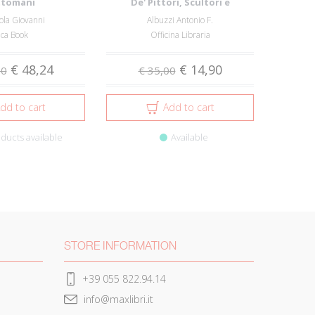
tomani
De' Pittori, Scultori e
Architett...
ola Giovanni
Albuzzi Antonio F.
aca Book
Officina Libraria
€ 48,24
€ 14,90
00
€ 35,00
dd to cart
Add to cart
ducts available
Available
STORE INFORMATION
+39 055 822.94.14
info@maxlibri.it