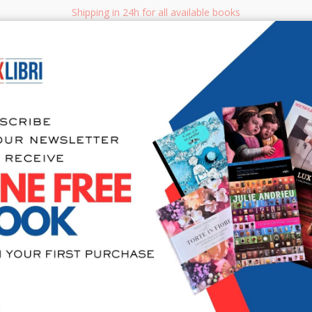
Shipping in 24h for all available books
i.it
Adv
SEARCH
NON FICTION
BOOKS FOR CHILDREN & YOUNG ADULTS
MANUALS - GU
Sea
Donation J
Byzance