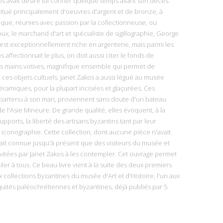
s avait désiré lui confier quelque temps avant son décès.
itué principalement d'oeuvres d'argent et de bronze, à
ique, réunies avec passion par la collectionneuse, ou
x, le marchand d'art et spécialiste de sigillographie, George
 est exceptionnellement riche en argenterie, mais parmi les
affectionnait le plus, on doit aussi citer le fonds de
s mains votives, magnifique ensemble qui permet de
ces objets cultuels. Janet Zakos a aussi légué au musée
éramiques, pour la plupart incisées et glaçurées. Ces
partenu à son mari, proviennent sans doute d'un bateau
e l'Asie Mineure. De grande qualité, elles évoquent, à la
pports, la liberté des artisans byzantins tant par leur
iconographie. Cette collection, dont aucune pièce n'avait
tait connue jusqu'à présent que des visiteurs du musée et
vitées par Janet Zakos à les contempler. Cet ouvrage permet
ler à tous. Ce beau livre vient à la suite des deux premiers
collections byzantines du musée d'Art et d'Histoire, l'un aux
iquités paléochrétiennes et byzantines, déjà publiés par 5