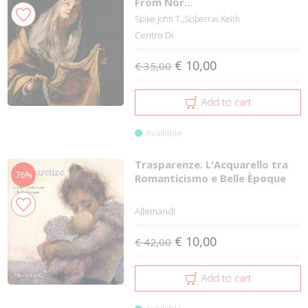
From Nor...
Spike John T.;Sciberras Keith
Centro Di
€ 10,00
€ 35,00
Add to cart
Available
Trasparenze. L'Acquarello tra
76%
Romanticismo e Belle Èpoque
Allemandi
€ 10,00
€ 42,00
Add to cart