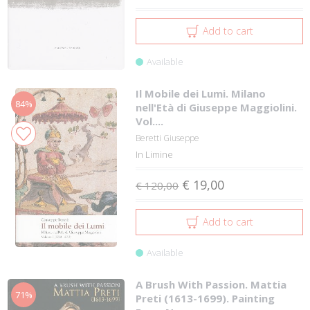
Add to cart
Available
Il Mobile dei Lumi. Milano
84%
nell'Età di Giuseppe Maggiolini.
Vol....
Beretti Giuseppe
In Limine
€ 19,00
€ 120,00
Add to cart
Available
A Brush With Passion. Mattia
71%
Preti (1613-1699). Painting