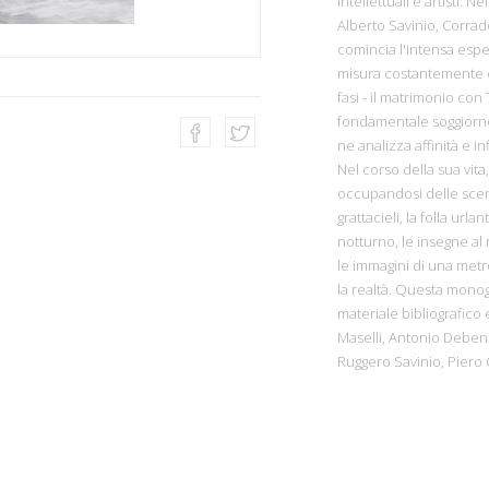
intellettuali e artisti. 
Alberto Savinio, Corra
comincia l'intensa esperi
misura costantemente co
fasi - il matrimonio con T
fondamentale soggiorno a
ne analizza affinità e i
Nel corso della sua vita,
occupandosi delle sceno
grattacieli, la folla urla
notturno, le insegne al n
le immagini di una metr
la realtà. Questa monogr
materiale bibliografico e 
Maselli, Antonio Debene
Ruggero Savinio, Piero G