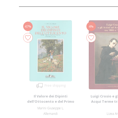
47%
4%
Free shipping
Il Valore dei Dipinti
Luigi Crosio e gl
dell'Ottocento e del Primo
Acqui Terme tra
Novecento. XXIX ...
Marini Giuseppe L.
Allemandi
Lizea A