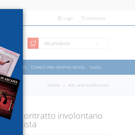
Login
Wishlist
(
0
)
anced
No products
IDES
SPORTS
COMICS AND GRAPHIC NOVEL
SALES
rch
Home
Arts and Architecture
lli. Autoritratto involontario
de artista