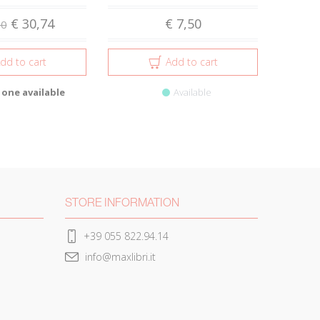
€ 30,74
€ 7,50
00
dd to cart
Add to cart
 one available
Available
STORE INFORMATION
+39 055 822.94.14
info@maxlibri.it