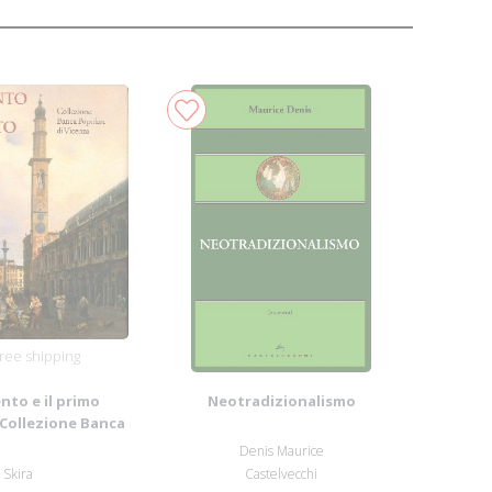
ree shipping
nto e il primo
Neotradizionalismo
Collezione Banca
are di Vi...
Denis Maurice
Skira
Castelvecchi