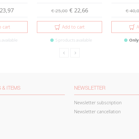
23,97
€ 22,66
€ 25,00
€ 40,
 cart
Add to cart
A
 available
5 products available
Only
 & ITEMS
NEWSLETTER
Newsletter subscription
Newsletter cancellation