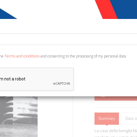
€ 10,00
€ 3
Code:
8816929464979
Publisher:
Castelvecc
Category:
Essays, Wo
Ean13:
978886944036
the
Terms and conditions
and consenting to the processing of my personal data
Edited by De Gregori S. 
ADD TO CART
Summary
Data s
La casa della famiglia M