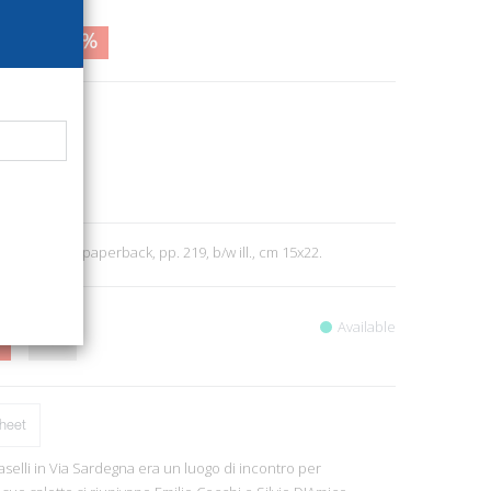
5,00
71%
18
hi
rks, Reviews
6
Roma, 2015; paperback, pp. 219, b/w ill., cm 15x22.
Available
heet
aselli in Via Sardegna era un luogo di incontro per