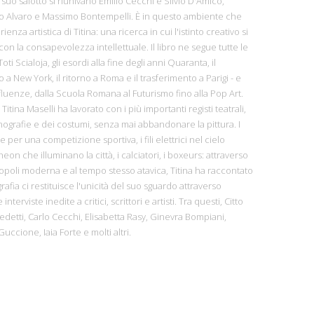
Nel suo salotto si riunivano Emilio Cecchi e Silvio D'Amico,
do Alvaro e Massimo Bontempelli. È in questo ambiente che
enza artistica di Titina: una ricerca in cui l'istinto creativo si
n la consapevolezza intellettuale. Il libro ne segue tutte le
oti Scialoja, gli esordi alla fine degli anni Quaranta, il
 New York, il ritorno a Roma e il trasferimento a Parigi - e
nfluenze, dalla Scuola Romana al Futurismo fino alla Pop Art.
 Titina Maselli ha lavorato con i più importanti registi teatrali,
grafie e dei costumi, senza mai abbandonare la pittura. I
nte per una competizione sportiva, i fili elettrici nel cielo
eon che illuminano la città, i calciatori, i boxeurs: attraverso
opoli moderna e al tempo stesso atavica, Titina ha raccontato
afia ci restituisce l'unicità del suo sguardo attraverso
interviste inedite a critici, scrittori e artisti. Tra questi, Citto
detti, Carlo Cecchi, Elisabetta Rasy, Ginevra Bompiani,
uccione, Iaia Forte e molti altri.