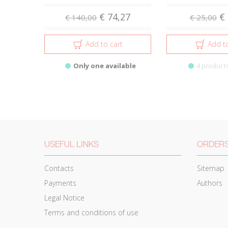
€ 74,27
€ 
€ 140,00
€ 25,00
Add to cart
Add to
Only one available
4 products
USEFUL LINKS
ORDERS
Contacts
Sitemap
Payments
Authors
Legal Notice
Terms and conditions of use