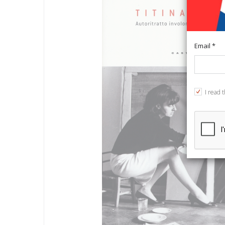
Email *
I read 