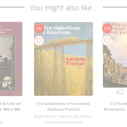
You might also like...
9%
23%
F
i Artisti ad
Tra simbolismo e futurismo.
L'Ottoce
 '800 e '900
Gaetano Previati
Novecento. 
Popol
Sergio Rebora; Chiara Vorrasi; Monica Vina...
rte
Fondazione Ferrara Arte