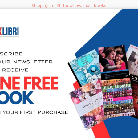
Shipping in 24h for all available books
i.it
Adv
SEARCH
NON FICTION
BOOKS FOR CHILDREN & YOUNG ADULTS
MANUALS - GU
Sea
Titina Mase
di una gran