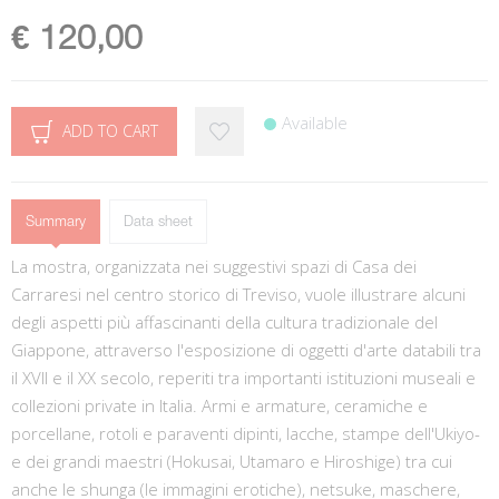
€ 120,00
Available
ADD TO CART
Summary
Data sheet
La mostra, organizzata nei suggestivi spazi di Casa dei
Carraresi nel centro storico di Treviso, vuole illustrare alcuni
degli aspetti più affascinanti della cultura tradizionale del
Giappone, attraverso l'esposizione di oggetti d'arte databili tra
il XVII e il XX secolo, reperiti tra importanti istituzioni museali e
collezioni private in Italia. Armi e armature, ceramiche e
porcellane, rotoli e paraventi dipinti, lacche, stampe dell'Ukiyo-
e dei grandi maestri (Hokusai, Utamaro e Hiroshige) tra cui
anche le shunga (le immagini erotiche), netsuke, maschere,