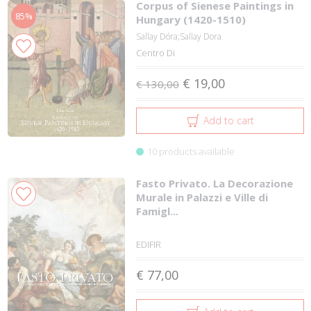
Corpus of Sienese Paintings in
85%
Hungary (1420-1510)
Sallay Dóra;Sallay Dora
Centro Di
€ 19,00
€ 130,00
Add to cart
10 products available
Fasto Privato. La Decorazione
Murale in Palazzi e Ville di
Famigl...
EDIFIR
€ 77,00