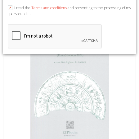
A cura di A.inglese e C.luciani. Atene, 2025; br., pp. 224, cm
I read the
Terms and conditions
and consenting to the processing of my
16x23.
personal data