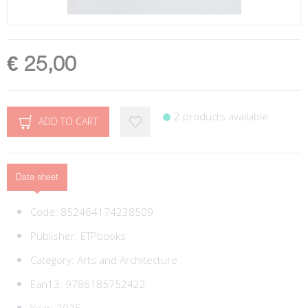
€ 25,00
2 products available
ADD TO CART
Data sheet
Code:
852464174238509
Publisher:
ETPbooks
Category:
Arts and Architecture
Ean13:
9786185752422