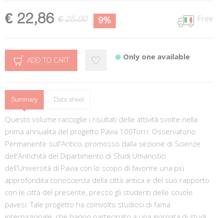
€ 22,86
Free
€ 25,00
9%
Only one available
ADD TO CART
Summary
Data sheet
Questo volume raccoglie i risultati delle attività svolte nella
prima annualità del progetto Pavia 100Torri: Osservatorio
Permanente sull'Antico, promosso dalla sezione di Scienze
dell'Antichità del Dipartimento di Studi Umanistici
dell'Università di Pavia con lo scopo di favorire una più
approfondita conoscenza della città antica e del suo rapporto
con le città del presente, presso gli studenti delle scuole
pavesi. Tale progetto ha coinvolto studiosi di fama
internazionale, che hanno partecipato a una giornata di studi