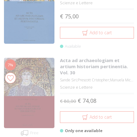
Scienze e Lettere
€ 75,00
Add to cart
Available
Acta ad archaeologiam et
7%
artium historiam pertinentia.
Vol. 30
Sande Siri;Prescott Cristopher;Manuela Mic...
Scienze e Lettere
€ 74,08
€ 80,00
Add to cart
Only one available
Free