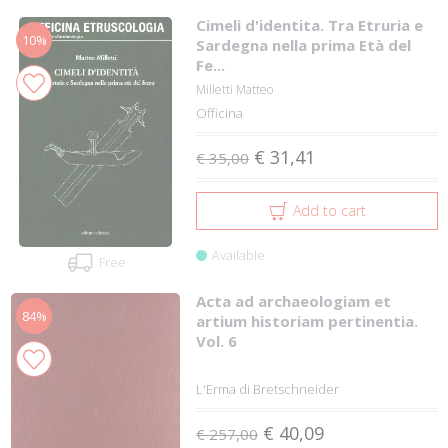
Cimeli d'identita. Tra Etruria e
10%
Sardegna nella prima Età del
Fe...
Milletti Matteo
Officina
€ 31,41
€ 35,00
Add to cart
Available
Free
Acta ad archaeologiam et
84%
artium historiam pertinentia.
Vol. 6
L'Erma di Bretschneider
€ 40,09
€ 257,00