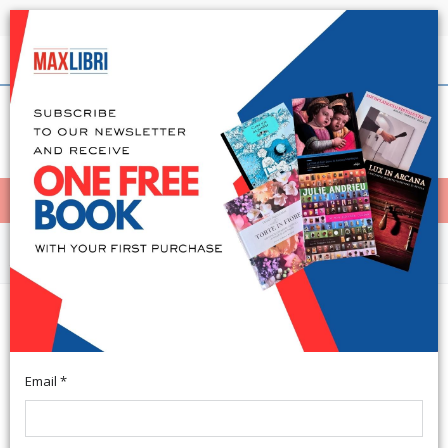
Shipping in 24h for all available books
English
(0)
(
0
)
< Home
MENÙ
Arts and Architecture
La città com'era, com'è e come la
vorremmo
Email *
A cura di Corti E. Sesto Fiorentino, 2014; br., pp. 172, ill. (Flos
Italiae. Doc. arch. Cisalpina Romana. 13).