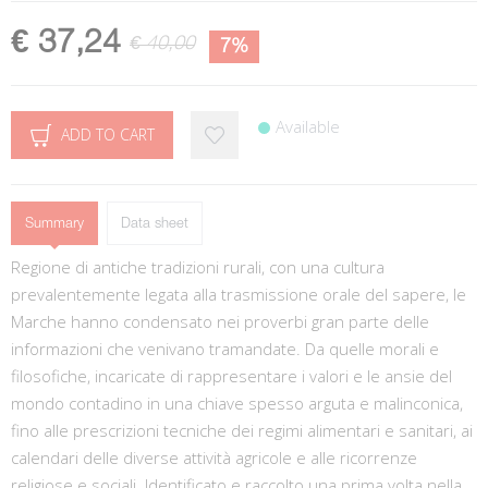
€ 37,24
€ 40,00
7%
Available
ADD TO CART
Summary
Data sheet
Regione di antiche tradizioni rurali, con una cultura
prevalentemente legata alla trasmissione orale del sapere, le
Marche hanno condensato nei proverbi gran parte delle
informazioni che venivano tramandate. Da quelle morali e
filosofiche, incaricate di rappresentare i valori e le ansie del
mondo contadino in una chiave spesso arguta e malinconica,
fino alle prescrizioni tecniche dei regimi alimentari e sanitari, ai
calendari delle diverse attività agricole e alle ricorrenze
religiose e sociali. Identificato e raccolto una prima volta nella