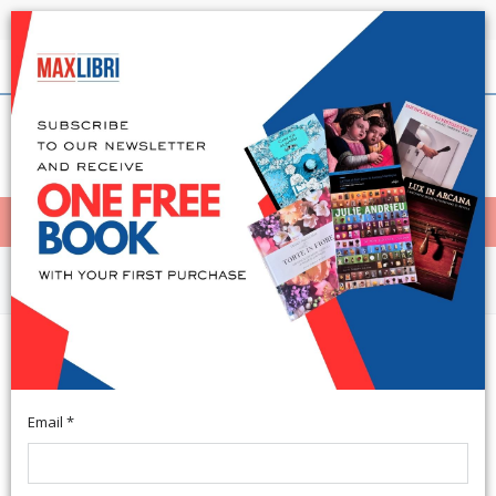
Shipping in 24h for all available books
English
(0)
(
0
)
< Home
MENÙ
Arts and Architecture
L'enciclopedia dei poveri. I
proverbi marchigiani
Email *
A cura di Ugo Bellesi e Tommaso Lucchetti. Ancona, 2014; br.,
pp. 340, ill. b/n e col., cm 21,5x28,5.