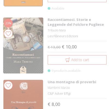
Available
Raccontiamoci. Storie e
23%
Leggende del Folclore Pugliese
Tribuzio Mara
Les Flâneurs Edizioni
€ 10,00
€ 13,00
Add to cart
9 products available
Una montagna di proverbi
Mambrini Marzio
C&P Adver Effigi
€ 8,00