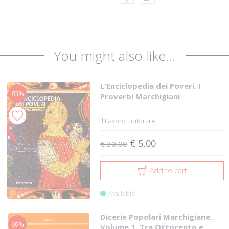
You might also like...
L'Enciclopedia dei Poveri. I
83%
Proverbi Marchigiani
Il Lavoro Editoriale
€ 5,00
€ 30,00
Add to cart
Available
Dicerie Popolari Marchigiane.
69%
Volume 1. Tra Ottocento e