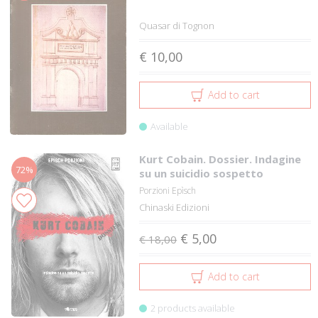
Quasar di Tognon
€ 10,00
Add to cart
Available
Kurt Cobain. Dossier. Indagine
72%
su un suicidio sospetto
Porzioni Epìsch
Chinaski Edizioni
€ 5,00
€ 18,00
Add to cart
2 products available