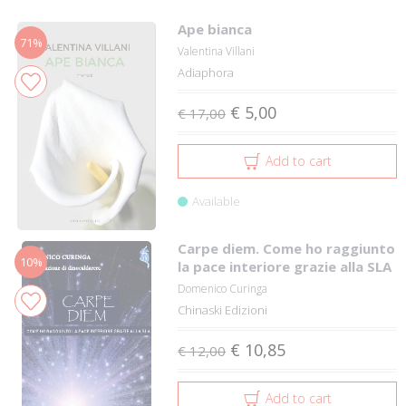
Ape bianca
71%
Valentina Villani
Adiaphora
€ 5,00
€ 17,00
Add to cart
Available
Carpe diem. Come ho raggiunto
10%
la pace interiore grazie alla SLA
Domenico Curinga
Chinaski Edizioni
€ 10,85
€ 12,00
Add to cart