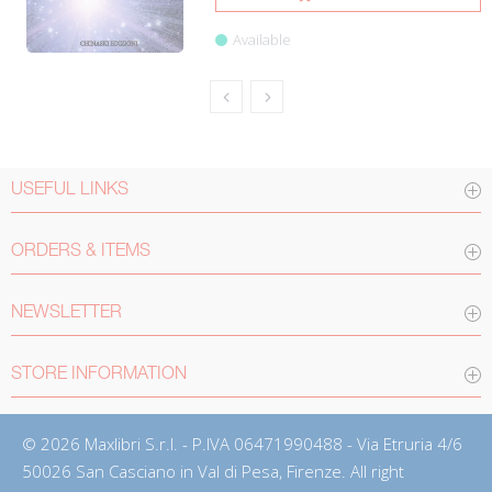
Available
USEFUL LINKS
ORDERS & ITEMS
NEWSLETTER
STORE INFORMATION
© 2026 Maxlibri S.r.l. - P.IVA 06471990488 - Via Etruria 4/6
50026 San Casciano in Val di Pesa, Firenze. All right