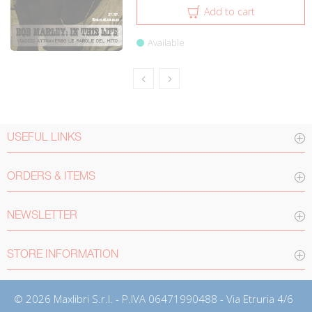
Add to cart
Available
USEFUL LINKS
ORDERS & ITEMS
NEWSLETTER
STORE INFORMATION
© 2026 Maxlibri S.r.l. - P.IVA 06471990488 - Via Etruria 4/6