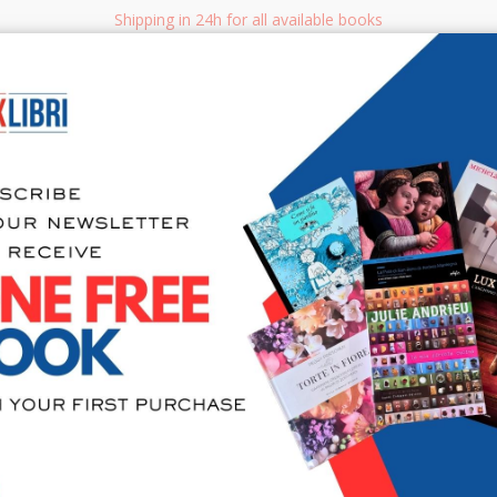
Shipping in 24h for all available books
i.it
Adv
SEARCH
NON FICTION
BOOKS FOR CHILDREN & YOUNG ADULTS
MANUALS - GU
Sea
Six Memos 