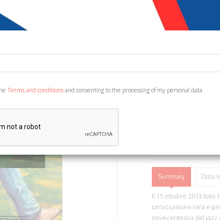
€ 14,70
€ 1
Code:
7477129471009
Publisher:
Conti (Mor
Category:
Cinema, Mu
Ean13:
978889794040
the
Terms and conditions
and consenting to the processing of my personal data
Mortara, 2014; paperback
ADD TO CART
Summary
Data s
Il 15 ottobre 2013 Ital
un'occasione rara e pr
novecentesca del jazz 