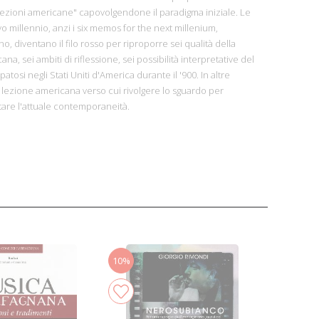
zioni americane" capovolgendone il paradigma iniziale. Le
o millennio, anzi i six memos for the next millenium,
ino, diventano il filo rosso per riproporre sei qualità della
a, sei ambiti di riflessione, sei possibilità interpretative del
tosi negli Stati Uniti d'America durante il '900. In altre
la lezione americana verso cui rivolgere lo sguardo per
re l'attuale contemporaneità.
10%