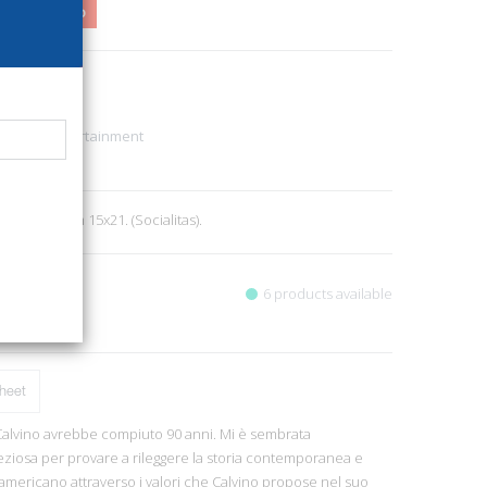
5,00
2%
42
gex)
sic, TV, Entertainment
1
, pp. 96, cm 15x21. (Socialitas).
6 products available
heet
o Calvino avrebbe compiuto 90 anni. Mi è sembrata
eziosa per provare a rileggere la storia contemporanea e
americano attraverso i valori che Calvino propose nel suo