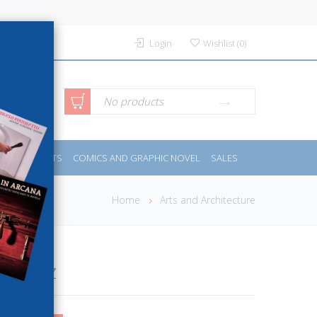
Login
Wishlist
(
0
)
anced
No products
IDES
SPORTS
COMICS AND GRAPHIC NOVEL
SALES
rch
Home
Arts and Architecture
in Jazz