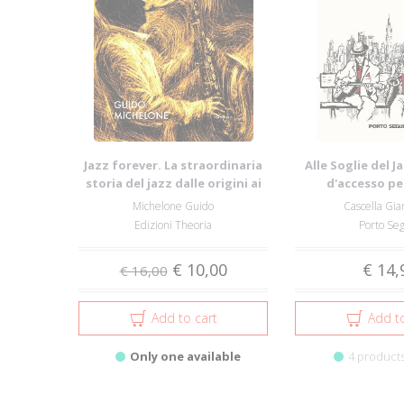
Jazz forever. La straordinaria
Alle Soglie del J
storia del jazz dalle origini ai
d'accesso pe
g...
comprender
Michelone Guido
Cascella Gia
Edizioni Theoria
Porto Se
€ 10,00
€ 14,
€ 16,00
Add to cart
Add to
Only one available
4 products