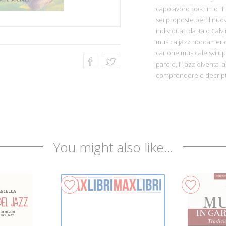
capolavoro postumo "Le
sei proposte per il nuov
individuati da Italo Calv
musica jazz nordamerican
canone musicale sviluppa
parole, il jazz diventa 
comprendere e decripta
You might also like...