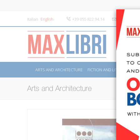
Italian
English
+39 055 822.94.14
info@maxlibr
ARTS AND ARCHITECTURE
FICTION AND LITERATURE
Arts and Architecture