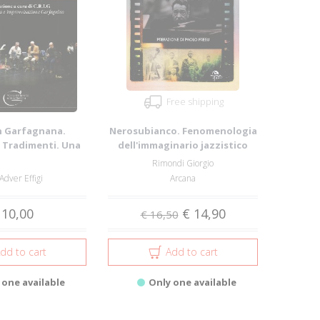
Free shipping
n Garfagnana.
Nerosubianco. Fenomenologia
e Tradimenti. Una
dell'immaginario jazzistico
itazione ...
Rimondi Giorgio
dver Effigi
Arcana
 10,00
€ 14,90
€ 16,50
dd to cart
Add to cart
 one available
Only one available