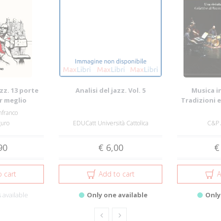
azz. 13 porte
Analisi del jazz. Vol. 5
Musica i
r meglio
Tradizioni 
e l...
Rivis
nfranco
guro
EDUCatt Università Cattolica
C&P A
90
€ 6,00
€
 cart
Add to cart
A
 available
Only one available
Only