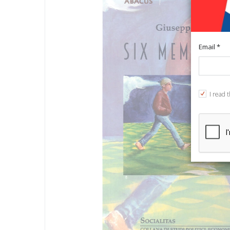
Email *
I read 