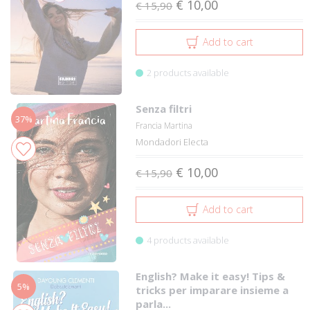
€ 10,00
€ 15,90
Add to cart
2 products available
Senza filtri
37%
Francia Martina
Mondadori Electa
€ 10,00
€ 15,90
Add to cart
4 products available
English? Make it easy! Tips &
5%
tricks per imparare insieme a
parla...