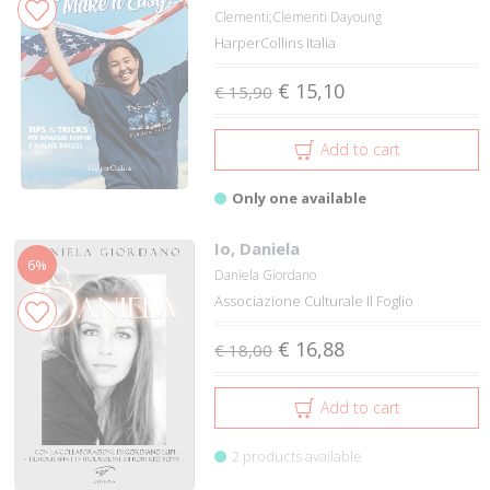
Clementi;Clementi Dayoung
HarperCollins Italia
€ 15,10
€ 15,90
Add to cart
Only one available
Io, Daniela
6%
Daniela Giordano
Associazione Culturale Il Foglio
€ 16,88
€ 18,00
Add to cart
2 products available