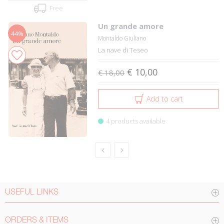
Free
Un grande amore
44%
Montaldo Giuliano
La nave di Teseo
€ 10,00
€ 18,00
Add to cart
4 products available
USEFUL LINKS
ORDERS & ITEMS