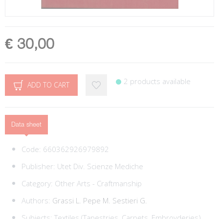
€ 30,00
2 products available
ADD TO CART
Data sheet
Code:
660362926979892
Publisher:
Utet Div. Scienze Mediche
Category:
Other Arts - Craftmanship
Authors:
Grassi L.
Pepe M.
Sestieri G.
Subjects:
Textiles (Tapestries, Carpets, Embroyderies)