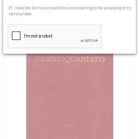
22x28,5. (Dizionario Storico-Critico di Arte e Antiquariato
I read the
Terms and conditions
and consenting to the processing of my
dall'Antichità all'Inizio del Novecento).
personal data