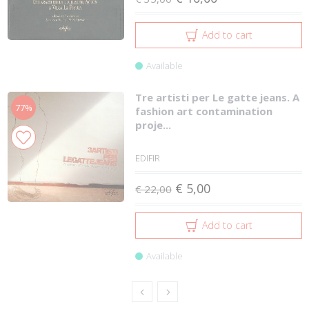
Add to cart
Available
Tre artisti per Le gatte jeans. A
77%
fashion art contamination
proje...
EDIFIR
€ 5,00
€ 22,00
Add to cart
Available