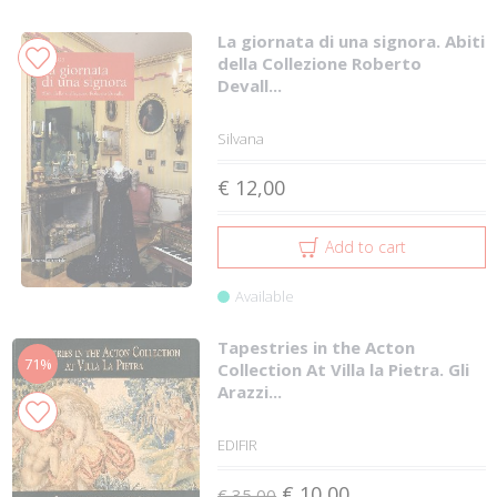
La giornata di una signora. Abiti
della Collezione Roberto
Devall...
Silvana
€ 12,00
Add to cart
Available
Tapestries in the Acton
71%
Collection At Villa la Pietra. Gli
Arazzi...
EDIFIR
€ 10,00
€ 35,00