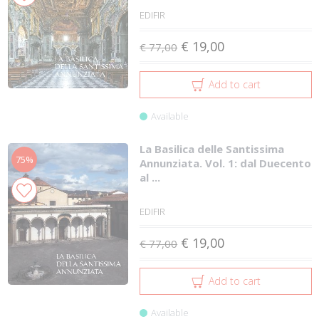
EDIFIR
€ 19,00
€ 77,00
Add to cart
Available
La Basilica delle Santissima
75%
Annunziata. Vol. 1: dal Duecento
al ...
EDIFIR
€ 19,00
€ 77,00
Add to cart
Available