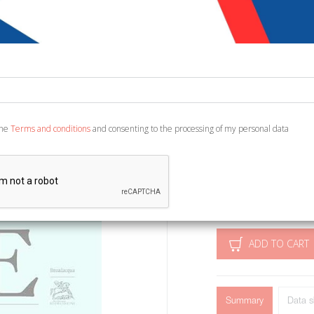
€ 50,00
Code:
6355334500216
Publisher:
Lineadacq
Category:
Essays, Wo
Ean13:
978889559889
the
Terms and conditions
and consenting to the processing of my personal data
Atti del Convegno Intern
Callegari C. and Mancini
pp. 304, ill., col. plates
ADD TO CART
Summary
Data s