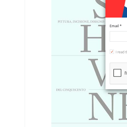
Email *
I read 