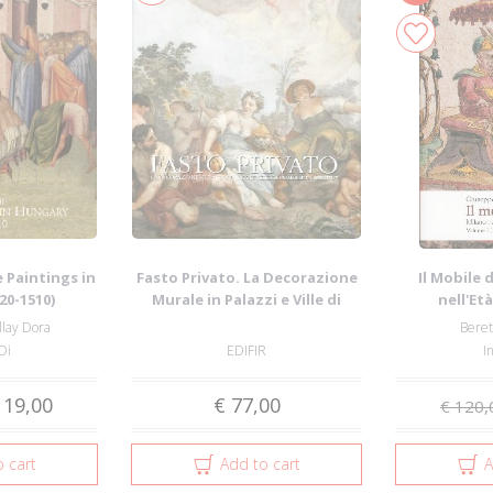
 Paintings in
Fasto Privato. La Decorazione
Il Mobile 
20-1510)
Murale in Palazzi e Ville di
nell'Et
Famigl...
Maggio
llay Dora
Beret
Di
EDIFIR
I
 19,00
€ 77,00
€ 120,
 cart
Add to cart
A