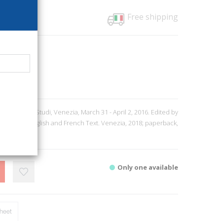
Free shipping
37
ua
rks, Reviews
5
azionale di Studi, Venezia, March 31 - April 2, 2016. Edited by
 V. Italian, English and French Text. Venezia, 2018; paperback,
, cm 24x28.
Only one available
heet