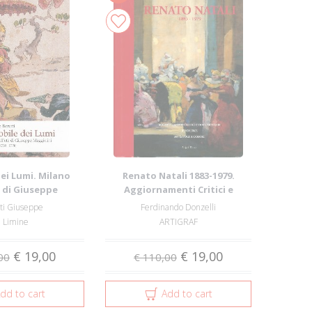
dei Lumi. Milano
Renato Natali 1883-1979.
à di Giuseppe
Aggiornamenti Critici e
lini. Vol....
Documentari con ...
ti Giuseppe
Ferdinando Donzelli
n Limine
ARTIGRAF
€ 19,00
€ 19,00
00
€ 110,00
dd to cart
Add to cart