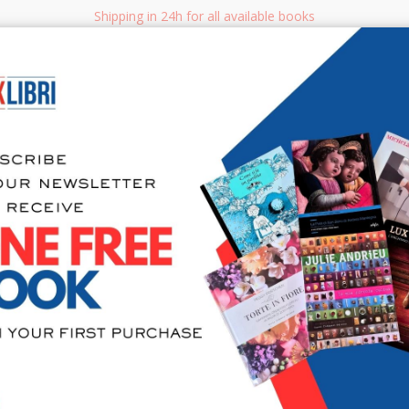
Shipping in 24h for all available books
i.it
Adv
SEARCH
NON FICTION
BOOKS FOR CHILDREN & YOUNG ADULTS
MANUALS - GU
Sea
Andrea Schi
Disegno ne