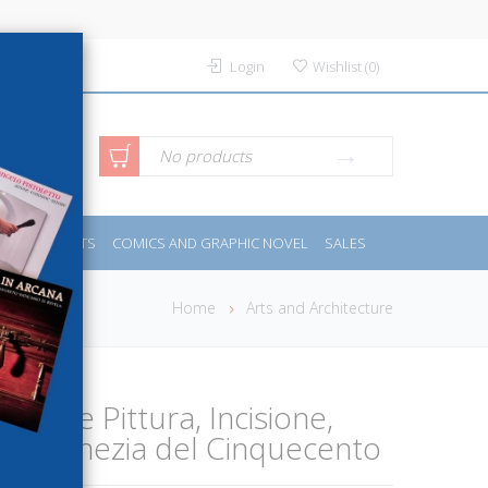
Login
Wishlist
(
0
)
anced
No products
IDES
SPORTS
COMICS AND GRAPHIC NOVEL
SALES
rch
Home
Arts and Architecture
avone Pittura, Incisione,
lla Venezia del Cinquecento