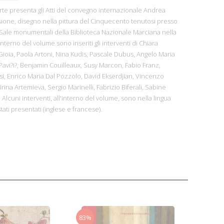
l'Arte presenta gli Atti del convegno internazionale Andrea
isione, disegno nella pittura del Cinquecento tenutosi presso
 Sale monumentali della Biblioteca Nazionale Marciana nella
interno del volume sono inseriti gli interventi di Chiara
 Gioia, Paola Artoni, Nina Kudis, Pascale Dubus, Angelo Maria
 Pavi?i?, Benjamin Couilleaux, Susy Marcon, Fabio Franz,
i, Enrico Maria Dal Pozzolo, David Ekserdjian, Vincenzo
Irina Artemieva, Sergio Marinelli, Fabrizio Biferali, Sabine
. Alcuni interventi, all'interno del volume, sono nella lingua
tati presentati (inglese e francese).
83%