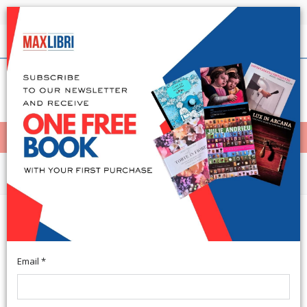
Shipping in 24h for all available books
English
(0)
(
0
)
< Home
MENÙ
Arts and Architecture
Oebalus. Studi sulla Campania
nell'antichità. Vol. 7
Email *
Roma, 2012; paperback, pp. 321, b/w ill., cm 17x24.