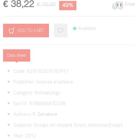
€ 38,22
Free
€ 75,00
49%
Available
ADD TO CART
Data sheet
Code:
628162929183917
Publisher:
Scienze e Lettere
Category:
Archaeology
Ean13:
9788866870258
Authors:
F. Senatore
Subjects:
Essays on Ancient Times,
Historical Essays
Year: 2012