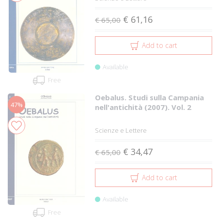
€ 61,16
€ 65,00
Add to cart
Available
Free
Oebalus. Studi sulla Campania
47%
nell'antichità (2007). Vol. 2
Scienze e Lettere
€ 34,47
€ 65,00
Add to cart
Available
Free