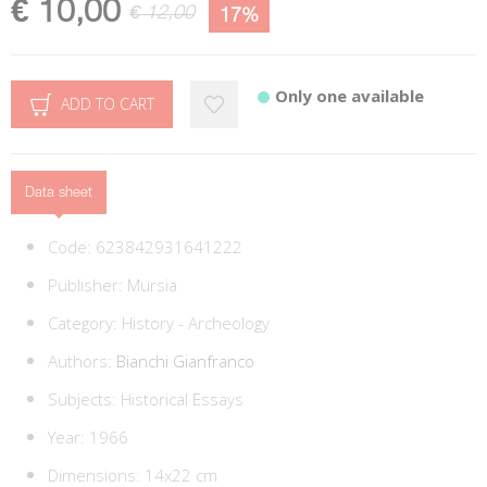
€ 10,00
€ 12,00
17%
Only one available
ADD TO CART
Data sheet
Code:
623842931641222
Publisher:
Mursia
Category:
History - Archeology
Authors:
Bianchi Gianfranco
Subjects:
Historical Essays
Year: 1966
Dimensions: 14x22 cm