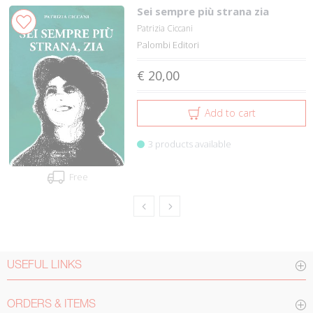
Sei sempre più strana zia
Patrizia Ciccani
Palombi Editori
€ 20,00
Add to cart
3 products available
Free
USEFUL LINKS
ORDERS & ITEMS