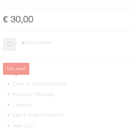
€ 30,00
Not available
Data sheet
Code:
613163825864609
Publisher:
ETPbooks
Category:
Ean13:
9786185329679
Year: 2021