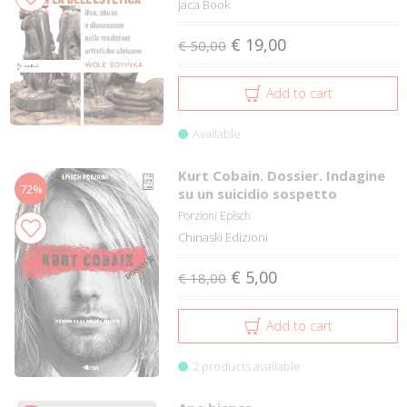
Jaca Book
€ 19,00
€ 50,00
Add to cart
Available
Kurt Cobain. Dossier. Indagine
72%
su un suicidio sospetto
Porzioni Epìsch
Chinaski Edizioni
€ 5,00
€ 18,00
Add to cart
2 products available