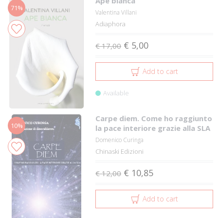
Ape bianca
71%
Valentina Villani
Adiaphora
€ 5,00
€ 17,00
Add to cart
Available
Carpe diem. Come ho raggiunto
10%
la pace interiore grazie alla SLA
Domenico Curinga
Chinaski Edizioni
€ 10,85
€ 12,00
Add to cart