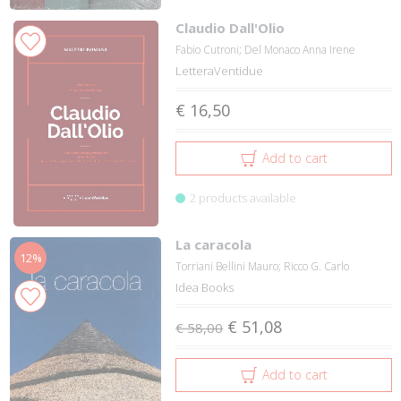
Claudio Dall'Olio
Fabio Cutroni; Del Monaco Anna Irene
LetteraVentidue
€ 16,50
Add to cart
2 products available
La caracola
12%
Torriani Bellini Mauro; Ricco G. Carlo
Idea Books
€ 51,08
€ 58,00
Add to cart