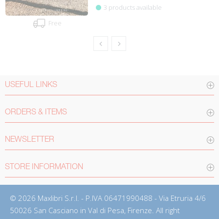
3 products available
Free
USEFUL LINKS
ORDERS & ITEMS
NEWSLETTER
STORE INFORMATION
© 2026 Maxlibri S.r.l. - P.IVA 06471990488 - Via Etruria 4/6
50026 San Casciano in Val di Pesa, Firenze. All right