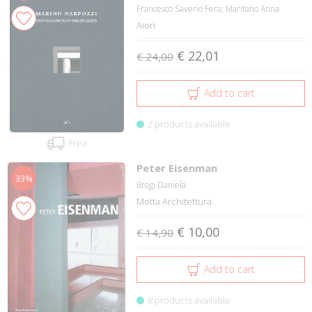
Francesco Saverio Fera; Maritano Anna
Aion
€ 22,01
€ 24,00
Add to cart
2 products available
Free
Peter Eisenman
33%
Brogi Daniela
Motta Architettura
€ 10,00
€ 14,90
Add to cart
8 products available