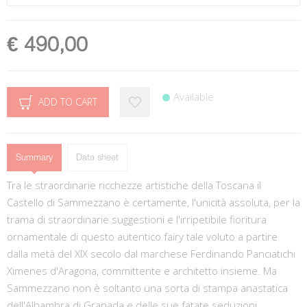
€ 490,00
Available
ADD TO CART
Summary
Data sheet
Tra le straordinarie ricchezze artistiche della Toscana il
Castello di Sammezzano è certamente, l'unicità assoluta, per la
trama di straordinarie suggestioni e l'irripetibile fioritura
ornamentale di questo autentico fairy tale voluto a partire
dalla metà del XIX secolo dal marchese Ferdinando Panciatichi
Ximenes d'Aragona, committente e architetto insieme. Ma
Sammezzano non è soltanto una sorta di stampa anastatica
dell'Alhambra di Granada e delle sue fatate seduzioni