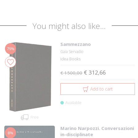
You might also like...
Sammezzano
79%
Gaia Servadio
Idea Books
€ 312,66
€ 1500,00
Add to cart
Available
Free
Marino Narpozzi. Conversazioni
8%
in-disciplinate