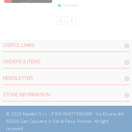
Available
USEFUL LINKS
ORDERS & ITEMS
NEWSLETTER
STORE INFORMATION
© 2026 Maxlibri S.r.l. - P.IVA 06471990488 - Via Etruria 4/6
50026 San Casciano in Val di Pesa, Firenze. All right
reseved.