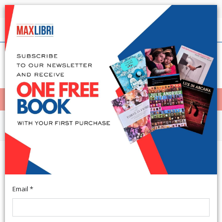
Shipping in 24h for all available books
English
(0)
(
0
)
< Home
MENÙ
Arts and Architecture
Giuseppe Spagnulo. Opere
(1964-84)
Email *
Modena, 1984; br., pp. 112, ill. b/n e col., cm 21x24.