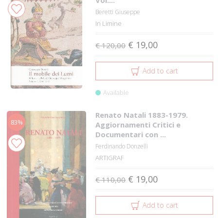
Vol....
Beretti Giuseppe
In Limine
€ 19,00
€ 120,00
Add to cart
Available
Renato Natali 1883-1979.
83%
Aggiornamenti Critici e
Documentari con ...
Ferdinando Donzelli
ARTIGRAF
€ 19,00
€ 110,00
Add to cart