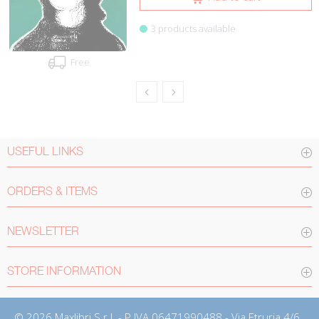
3 products available
Free
USEFUL LINKS
ORDERS & ITEMS
NEWSLETTER
STORE INFORMATION
© 2026 Maxlibri S.r.l. - P.IVA 06471990488 - Via Etruria 4/6