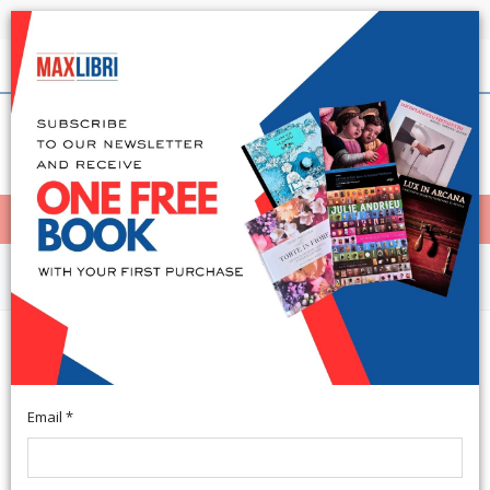
Shipping in 24h for all available books
English
(0)
(
0
)
< Home
MENÙ
Arts and Architecture
Il Principio della Fine ( l'Impresa di
Grecia ).
Email *
Atene, 2018; br., pp. 428, cm 14x21.