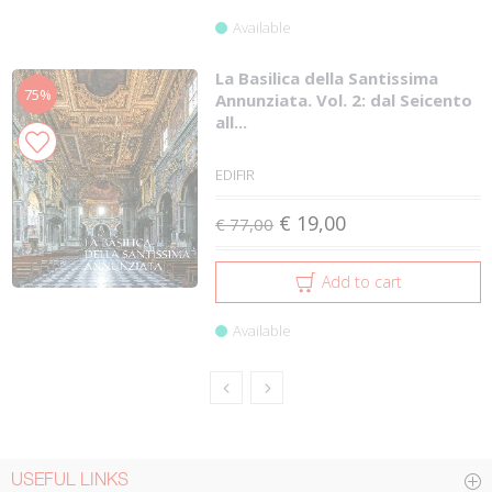
Available
La Basilica della Santissima
75%
Annunziata. Vol. 2: dal Seicento
all...
EDIFIR
€ 19,00
€ 77,00
Add to cart
Available
USEFUL LINKS