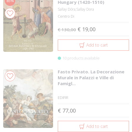
85%
Hungary (1420-1510)
Sallay Dóra;Sallay Dora
Centro Di
€ 19,00
€ 130,00
Add to cart
10 products available
Fasto Privato. La Decorazione
Murale in Palazzi e Ville di
Famigl...
EDIFIR
€ 77,00
Add to cart