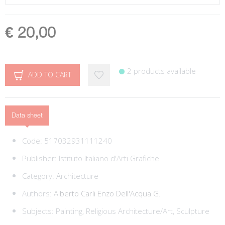
€ 20,00
2 products available
ADD TO CART
Data sheet
Code:
517032931111240
Publisher:
Istituto Italiano d'Arti Grafiche
Category:
Architecture
Authors:
Alberto
Carli Enzo
Dell'Acqua G.
Subjects:
Painting,
Religious Architecture/Art,
Sculpture