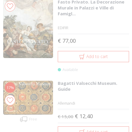
Fasto Privato. La Decorazione
Murale in Palazzi e Ville di
Famigl...
EDIFIR
€ 77,00
Add to cart
Available
Bagatti Valsecchi Museum.
17%
Guide
Allemandi
€ 12,40
€ 15,00
Free
Add to cart