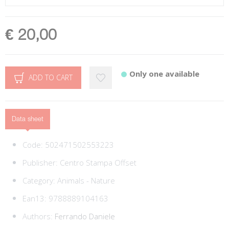
€ 20,00
Only one available
ADD TO CART
Data sheet
Code:
502471502553223
Publisher:
Centro Stampa Offset
Category:
Animals - Nature
Ean13:
9788889104163
Authors:
Ferrando Daniele