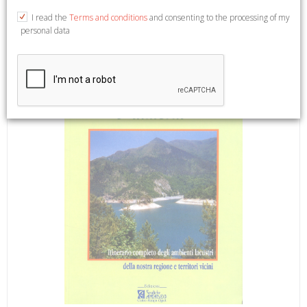
Chiusanico, 2006; ril., pp. 262, ill. col., cm 17x24.
I read the
Terms and conditions
and consenting to the processing of my
personal data