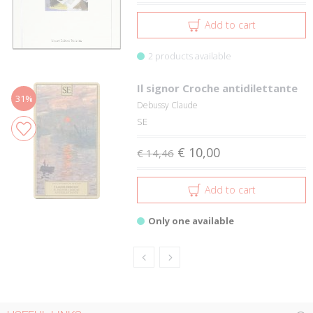
Add to cart
2 products available
Il signor Croche antidilettante
31%
Debussy Claude
SE
€ 10,00
€ 14,46
Add to cart
Only one available