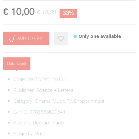
€ 10,00
€ 15,00
33%
Only one available
ADD TO CART
Data sheet
Code:
497552951261311
Publisher:
Scienze e Lettere
Category:
Cinema, Music, TV, Entertainment
Ean13:
9788888620541
Authors:
Bernardi Paola
Subjects:
Music