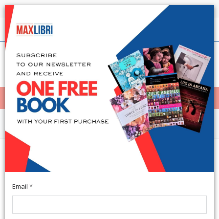
Shipping in 24h for all available books
English
(0)
(
0
)
< Home
MENÙ
Arts and Architecture
Ralph Kirkpatrick. Raccolta di
Scritti
Email *
Roma, 2008; paperback, pp. 56, cm 17x24. (Collana editoriale .
Volume 4).