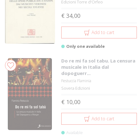
Edizioni Torre d'Orfeo
€ 34,00
Add to cart
Only one available
Do re mi fa sol tabu. La censura
musicale in Italia dal
dopoguerr...
Festuccia Flaminia
Sovera Edizioni
€ 10,00
Add to cart
Available