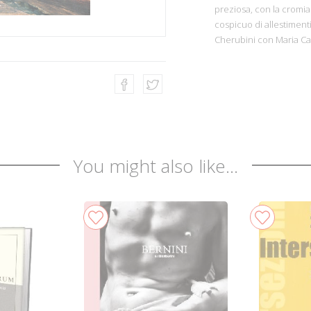
preziosa, con la cromia
cospicuo di allestimenti
Cherubini con Maria Cal
You might also like...