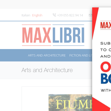
Italian
English
+39 055 822.94.14
info@maxlibr
ARTS AND ARCHITECTURE
FICTION AND LITERATURE
Arts and Architecture