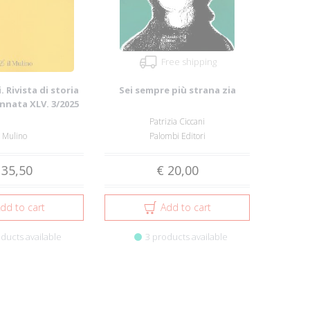
Free shipping
. Rivista di storia
Sei sempre più strana zia
Annata XLV. 3/2025
Patrizia Ciccani
l Mulino
Palombi Editori
 35,50
€ 20,00
dd to cart
Add to cart
ducts available
3 products available