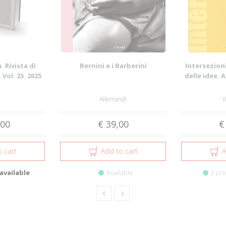
 Rivista di
Bernini e i Barberini
Intersezioni
 Vol. 25. 2025
delle idee. 
Allemandi
I
,00
€ 39,00
€
 cart
Add to cart
A
available
Available
2 pro