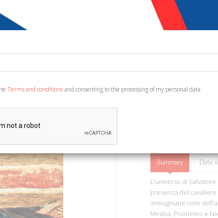
€ 10,00
Code:
4740918902597
Publisher:
Allemandi
Ean13:
978884221733
Torino, 2009; cartonato, p
the
Terms and conditions
and consenting to the processing of my personal data
Summary
Data s
L'universo di Salvatore 
presenza del cavaliere 
immaginarie isole dell'ar
Medea, Prometeo e Norm