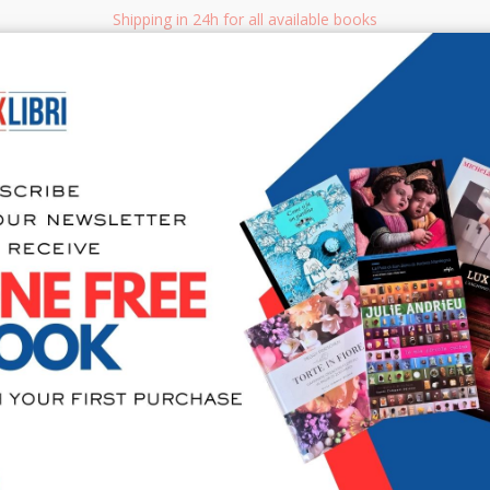
Shipping in 24h for all available books
i.it
Adv
SEARCH
NON FICTION
BOOKS FOR CHILDREN & YOUNG ADULTS
MANUALS - GU
Sea
Salvatore F