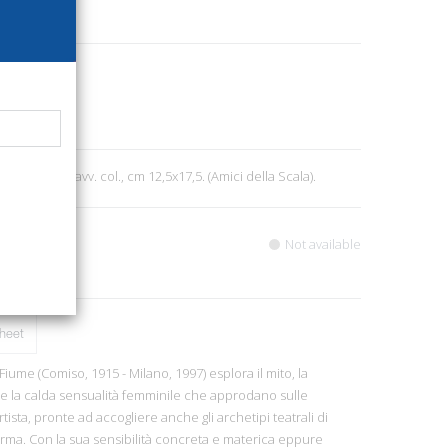
06
6
p. 107, ill., tavv. col., cm 12,5x17,5. (Amici della Scala).
Not available
heet
Fiume (Comiso, 1915 - Milano, 1997) esplora il mito, la
e la calda sensualità femminile che approdano sulle
tista, pronte ad accogliere anche gli archetipi teatrali di
a. Con la sua sensibilità concreta e materica eppure