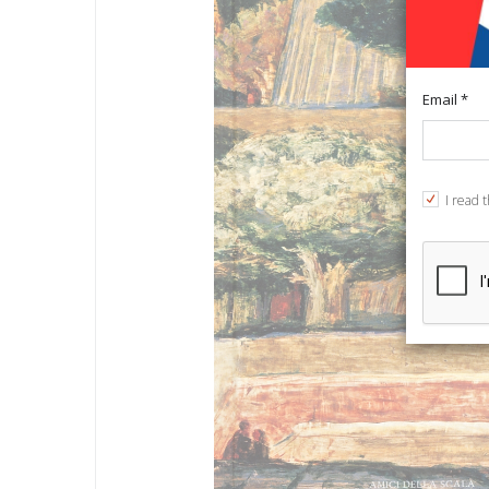
Email *
I read 