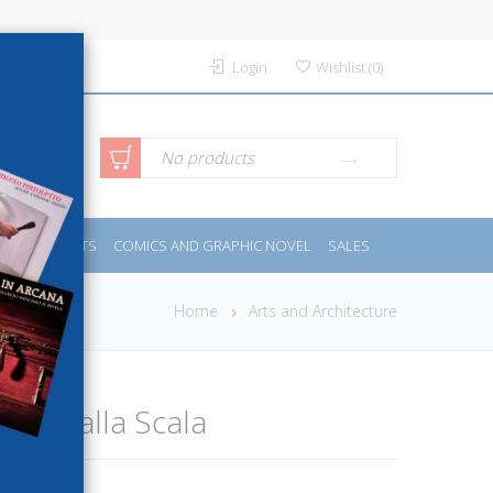
Login
Wishlist
(
0
)
anced
No products
IDES
SPORTS
COMICS AND GRAPHIC NOVEL
SALES
rch
Home
Arts and Architecture
iume alla Scala