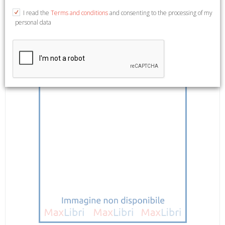
Roma, 2014; paperback, pp. 516.
I read the
Terms and conditions
and consenting to the processing of my
personal data