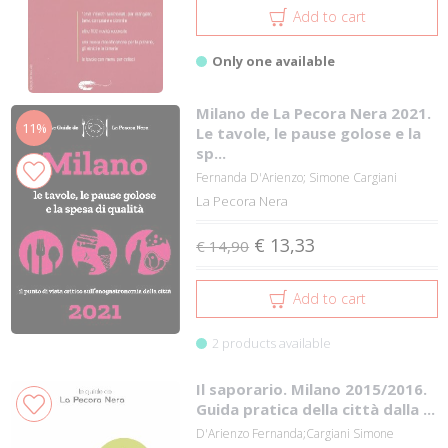
Add to cart
Only one available
Milano de La Pecora Nera 2021.
11%
Le tavole, le pause golose e la
sp...
Fernanda D'Arienzo; Simone Cargiani
La Pecora Nera
€ 13,33
€ 14,90
Add to cart
2 products available
Il saporario. Milano 2015/2016.
Guida pratica della città dalla ...
D'Arienzo Fernanda;Cargiani Simone