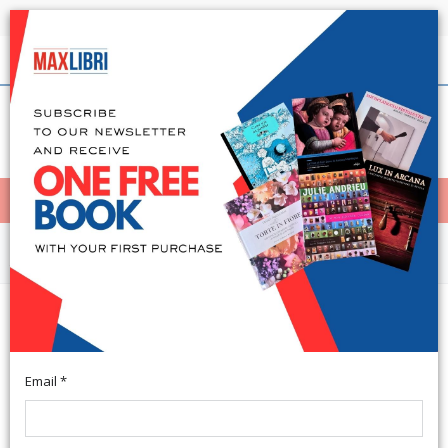
Shipping in 24h for all available books
English
(0)
(
0
)
< Home
MENÙ
Arts and Architecture
Viaggio nella Memoria. Nel campo
di sterminio di Kauthausen
Email *
Reggio Calabria, 2018; br., pp. 80, ill. b/n e col., cm 15x21,5.