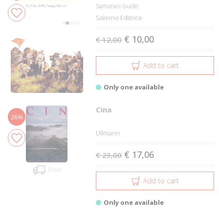
Samarani Guido
Salerno Editrice
€ 10,00
€ 12,00
Add to cart
Only one available
Cina
26%
Ullmann
€ 17,06
€ 23,00
Free
Add to cart
Only one available