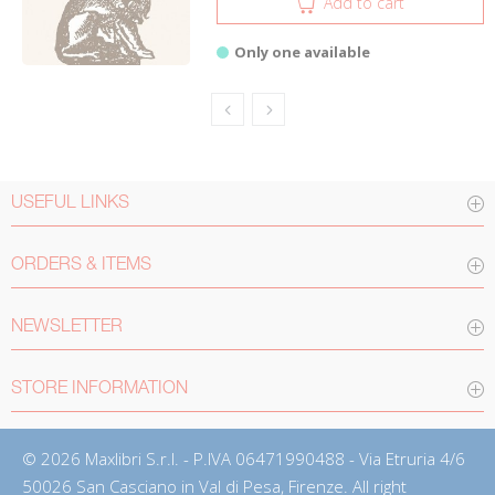
Add to cart
Only one available
USEFUL LINKS
ORDERS & ITEMS
NEWSLETTER
STORE INFORMATION
© 2026 Maxlibri S.r.l. - P.IVA 06471990488 - Via Etruria 4/6
50026 San Casciano in Val di Pesa, Firenze. All right