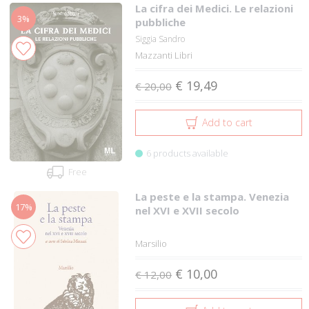
La cifra dei Medici. Le relazioni
3%
pubbliche
Siggia Sandro
Mazzanti Libri
€ 19,49
€ 20,00
Add to cart
6 products available
Free
La peste e la stampa. Venezia
17%
nel XVI e XVII secolo
Marsilio
€ 10,00
€ 12,00