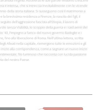
 all'amata Virginia. Attraverso le sue parole vediamo crescere
ra e intensa, che si intreccia inevitabilmente con le vicende
io della storia italiana. Si susseguono così il matrimonio a
e la brevissima residenza a Firenze, la nascita dei figli, il
seguito dell'aggressione fascista all'Etiopia, il lavoro di
 Volo senza Visibilità, lo scoppio della guerra e i raid aerei del
glio '43, l'impegno a fianco del nuovo governo Badoglio e i
, fino alla liberazione di Roma. Nell'ultima lettera, scritta
o degli Alleati nella capitale, riemergono tutte le emozioni e gli
 inizio alla corrispondenza, come a segnare un nuovo inizio
entimentale, filo luminoso che racconta con lucida passione
oria del nostro Paese.