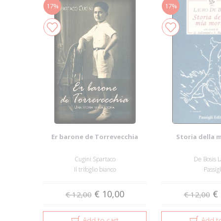
17%
17%
Er barone de Torrevecchia
Storia della 
Cugini Spartaco
De Bosis 
Il trifoglio bianco
Passigl
€ 10,00
€ 
€ 12,00
€ 12,00
Add to cart
Add to