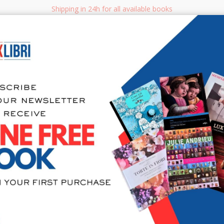
Shipping in 24h for all available books
i.it
Adv
SEARCH
NON FICTION
BOOKS FOR CHILDREN & YOUNG ADULTS
MANUALS - GU
Sea
Lettere d'
1944