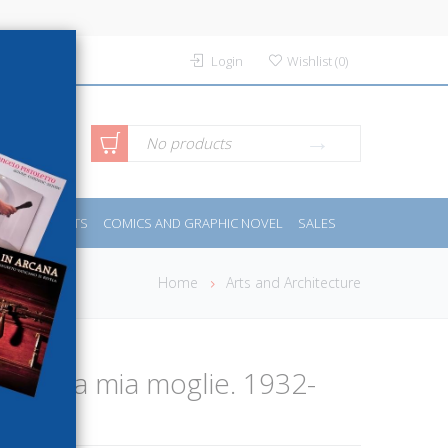
Login
Wishlist
(
0
)
anced
No products
IDES
SPORTS
COMICS AND GRAPHIC NOVEL
SALES
rch
Home
Arts and Architecture
amore a mia moglie. 1932-