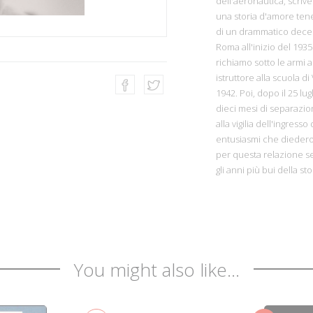
dell'aeronautica, scrive
una storia d'amore tene
di un drammatico decenn
Roma all'inizio del 1935 
richiamo sotto le armi a 
istruttore alla scuola di
1942. Poi, dopo il 25 lu
dieci mesi di separazione
alla vigilia dell'ingress
entusiasmi che diedero
per questa relazione s
gli anni più bui della st
You might also like...