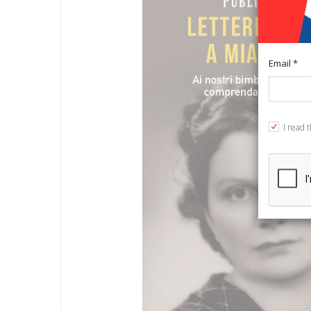
Email *
I read 