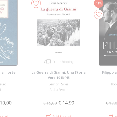
41%
Free shipping
mia morte
La Guerra di Gianni. Una Storia
Filippo 
Vera 1943-'45
Lauro
Leoncini Silvia
Rodd
i
Araba Fenice
10,00
€ 14,99
€ 15,00
€ 17,
 cart
Add to cart
A