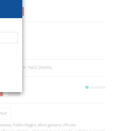
00
77%
32
hi
rcheology
3
p. 237, ill., cm 15x22. (Storie).
Available
heet
aranta, Publio Magini, allora giovane ufficiale