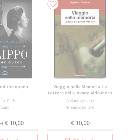
and the queen
Viaggio nella Memoria. La
Lettera del Giovane Aldo Moro
olo Enrica
Saviano Agostino
Cairo
Armando Editore
€ 10,00
€ 10,00
00
dd to cart
Add to cart