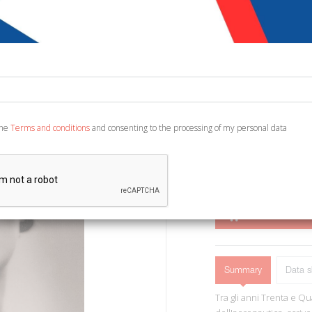
€ 5,00
€ 22,
Code:
4109729470823
Publisher:
Castelvecc
Category:
History - A
Ean13:
978886944011
the
Terms and conditions
and consenting to the processing of my personal data
Roma, 2015; paperback, p
ADD TO CART
Summary
Data s
Tra gli anni Trenta e Qu