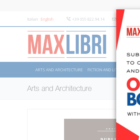
Italian
English
+39 055 822.94.14
info@maxlibr
ARTS AND ARCHITECTURE
FICTION AND LITERATURE
Arts and Architecture