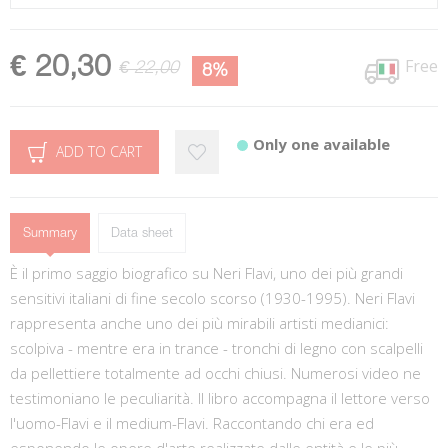
€ 20,30
Free
€ 22,00
8%
Only one available
ADD TO CART
Summary
Data sheet
È il primo saggio biografico su Neri Flavi, uno dei più grandi
sensitivi italiani di fine secolo scorso (1930-1995). Neri Flavi
rappresenta anche uno dei più mirabili artisti medianici:
scolpiva - mentre era in trance - tronchi di legno con scalpelli
da pellettiere totalmente ad occhi chiusi. Numerosi video ne
testimoniano le peculiarità. Il libro accompagna il lettore verso
l'uomo-Flavi e il medium-Flavi. Raccontando chi era ed
esponendo le opere d'arte realizzate dalle entità e le più