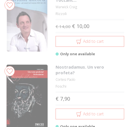
Warwick Craig
Rizzoli
€ 10,00
€ 14,00
Add to cart
Only one available
Nostradamus. Un vero
profeta?
Cortesi Paolo
Foschi
€ 7,90
Add to cart
Only one available