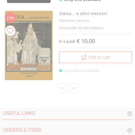
Siena... e altri misteri
29%
Poltronieri Morena
Museodei by Hermatena
€ 10,00
€ 14,00
Add to cart
3 products available
USEFUL LINKS
ORDERS & ITEMS