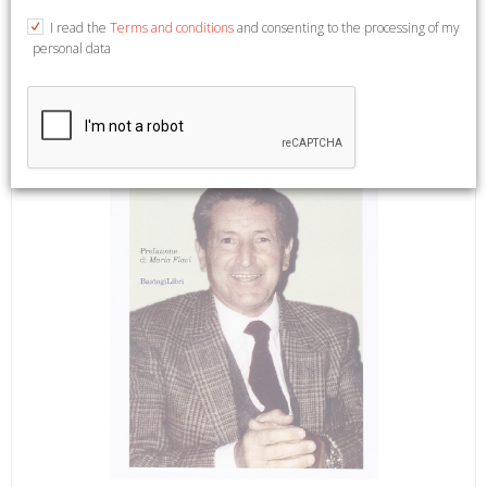
e Spiritualità).
I read the
Terms and conditions
and consenting to the processing of my
personal data